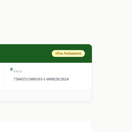
Em Andamento
PNCP
75845511000103-1-000026/2024