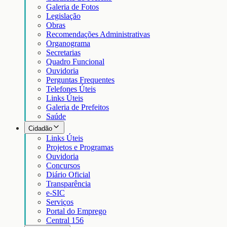
Galeria de Fotos
Legislação
Obras
Recomendações Administrativas
Organograma
Secretarias
Quadro Funcional
Ouvidoria
Perguntas Frequentes
Telefones Úteis
Links Úteis
Galeria de Prefeitos
Saúde
Cidadão
Links Úteis
Projetos e Programas
Ouvidoria
Concursos
Diário Oficial
Transparência
e-SIC
Serviços
Portal do Emprego
Central 156