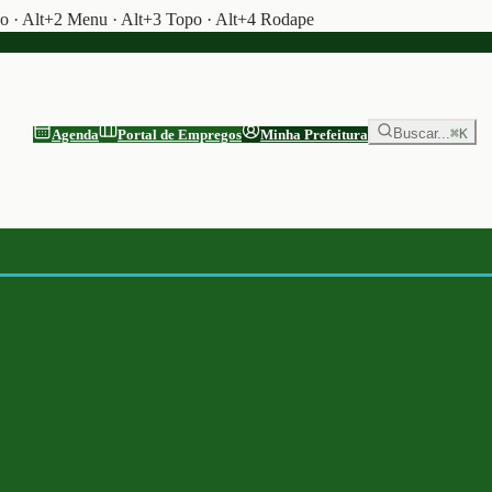
do · Alt+2 Menu · Alt+3 Topo · Alt+4 Rodape
Buscar...
⌘K
Agenda
Portal de Empregos
Minha Prefeitura