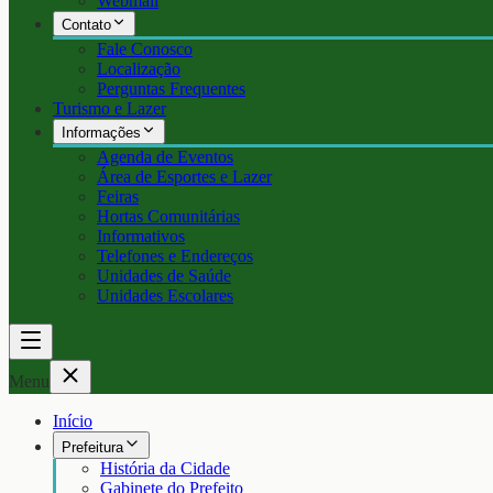
Webmail
Contato
Fale Conosco
Localização
Perguntas Frequentes
Turismo e Lazer
Informações
Agenda de Eventos
Área de Esportes e Lazer
Feiras
Hortas Comunitárias
Informativos
Telefones e Endereços
Unidades de Saúde
Unidades Escolares
Menu
Início
Prefeitura
História da Cidade
Gabinete do Prefeito