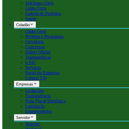
Telefones Úteis
Links Úteis
Galeria de Prefeitos
Saúde
Cidadão
Links Úteis
Projetos e Programas
Ouvidoria
Concursos
Diário Oficial
Transparência
e-SIC
Serviços
Portal do Emprego
Central 156
Empresas
Licitações
Transparência
Nota Fiscal Eletrônica
Legislação
Empreendedor
Servidor
Holerite