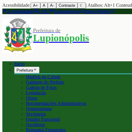
Acessibilidade:
| Atalhos: Alt+1 Conteu
A+
A
A-
Contraste
☾
Acessibilidade
e-SIC
Transparência
Painel Público
Prefeitura de
Lupionópolis
Início
Prefeitura
História da Cidade
Gabinete do Prefeito
Galeria de Fotos
Legislação
Obras
Recomendações Administrativas
Organograma
Secretarias
Quadro Funcional
Ouvidoria
Perguntas Frequentes