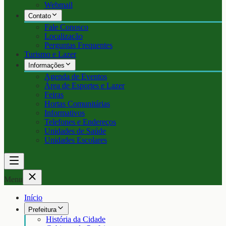
Webmail
Contato
Fale Conosco
Localização
Perguntas Frequentes
Turismo e Lazer
Informações
Agenda de Eventos
Área de Esportes e Lazer
Feiras
Hortas Comunitárias
Informativos
Telefones e Endereços
Unidades de Saúde
Unidades Escolares
Menu
Início
Prefeitura
História da Cidade