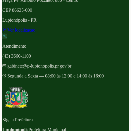
Praça Pe. Antônio Pozzatto, 880 - Centro
CEP
86635-000
Lupionópolis
- PR
Ver localizacao
Atendimento
(43) 3660-1100
gabinete@p-lupionopolis.pr.gov.br
Segunda a Sexta — 08:00 às 12:00 e 14:00 às 16:00
Siga a Prefeitura
Lupionópolis
Prefeitura Municipal