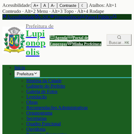
Acessibilidade:
| Atalhos: Alt+1
A+
A
A-
Contraste
☾
Conteudo · Alt+2 Menu · Alt+3 Topo · Alt+4 Rodape
Acessibilidade
e-SIC
Transparência
Painel Público
Prefeitura de
Lupi
Agenda
Portal de
onóp
Buscar...
⌘K
Empregos
Minha Prefeitura
olis
Início
Prefeitura
História da Cidade
Gabinete do Prefeito
Galeria de Fotos
Legislação
Obras
Recomendações Administrativas
Organograma
Secretarias
Quadro Funcional
Ouvidoria