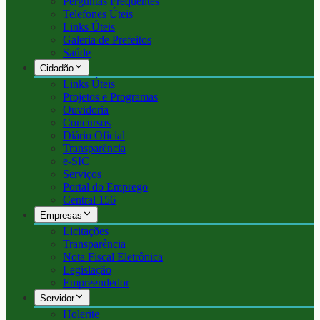
Perguntas Frequentes
Telefones Úteis
Links Úteis
Galeria de Prefeitos
Saúde
Cidadão
Links Úteis
Projetos e Programas
Ouvidoria
Concursos
Diário Oficial
Transparência
e-SIC
Serviços
Portal do Emprego
Central 156
Empresas
Licitações
Transparência
Nota Fiscal Eletrônica
Legislação
Empreendedor
Servidor
Holerite