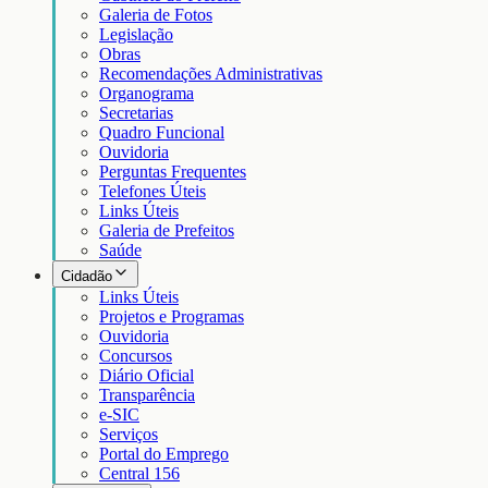
Galeria de Fotos
Legislação
Obras
Recomendações Administrativas
Organograma
Secretarias
Quadro Funcional
Ouvidoria
Perguntas Frequentes
Telefones Úteis
Links Úteis
Galeria de Prefeitos
Saúde
Cidadão
Links Úteis
Projetos e Programas
Ouvidoria
Concursos
Diário Oficial
Transparência
e-SIC
Serviços
Portal do Emprego
Central 156