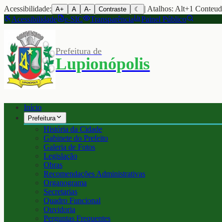
Acessibilidade:
| Atalhos: Alt+1 Conteu
A+
A
A-
Contraste
☾
Acessibilidade
e-SIC
Transparência
Painel Público
Prefeitura de
Lupionópolis
Início
Prefeitura
História da Cidade
Gabinete do Prefeito
Galeria de Fotos
Legislação
Obras
Recomendações Administrativas
Organograma
Secretarias
Quadro Funcional
Ouvidoria
Perguntas Frequentes