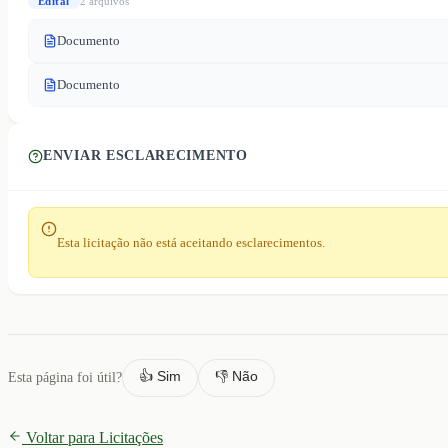
Edital
2
arquivo
s
Documento
Documento
ENVIAR ESCLARECIMENTO
Esta licitação não está aceitando esclarecimentos.
👍 Sim
👎 Não
Esta página foi útil?
Voltar para Licitações