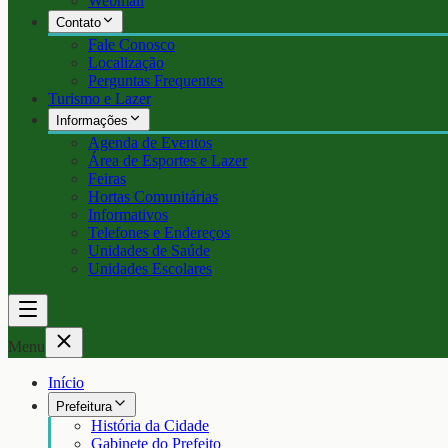
Webmail
Contato
Fale Conosco
Localização
Perguntas Frequentes
Turismo e Lazer
Informações
Agenda de Eventos
Área de Esportes e Lazer
Feiras
Hortas Comunitárias
Informativos
Telefones e Endereços
Unidades de Saúde
Unidades Escolares
Menu
Início
Prefeitura
História da Cidade
Gabinete do Prefeito