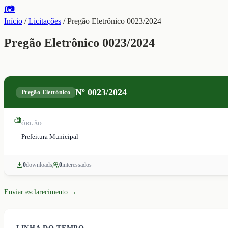
f
📷
Início
/
Licitações
/
Pregão Eletrônico 0023/2024
Pregão Eletrônico 0023/2024
Nº
0023/2024
Pregão Eletrônico
ÓRGÃO
Prefeitura Municipal
0
download
s
0
interessado
s
Enviar esclarecimento →