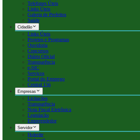
Telefones Úteis
Links Úteis
Galeria de Prefeitos
Saúde
Cidadão
Links Úteis
Projetos e Programas
Ouvidoria
Concursos
Diário Oficial
Transparência
e-SIC
Serviços
Portal do Emprego
Central 156
Empresas
Licitações
Transparência
Nota Fiscal Eletrônica
Legislação
Empreendedor
Servidor
Holerite