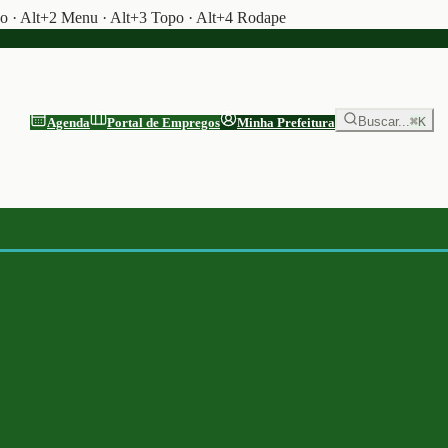
do · Alt+2 Menu · Alt+3 Topo · Alt+4 Rodape
Buscar...
⌘K
Agenda
Portal de Empregos
Minha Prefeitura