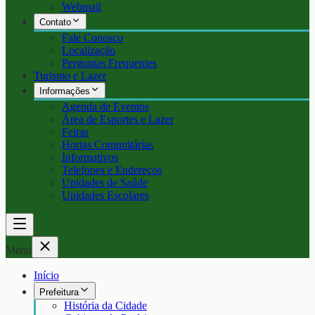
Webmail
Contato
Fale Conosco
Localização
Perguntas Frequentes
Turismo e Lazer
Informações
Agenda de Eventos
Área de Esportes e Lazer
Feiras
Hortas Comunitárias
Informativos
Telefones e Endereços
Unidades de Saúde
Unidades Escolares
Menu
Início
Prefeitura
História da Cidade