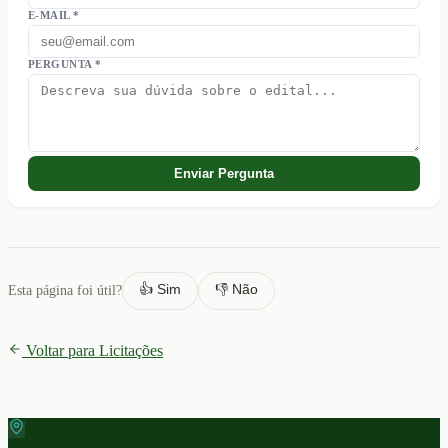
E-MAIL *
PERGUNTA *
Enviar Pergunta
👍 Sim
👎 Não
Esta página foi útil?
Voltar para Licitações