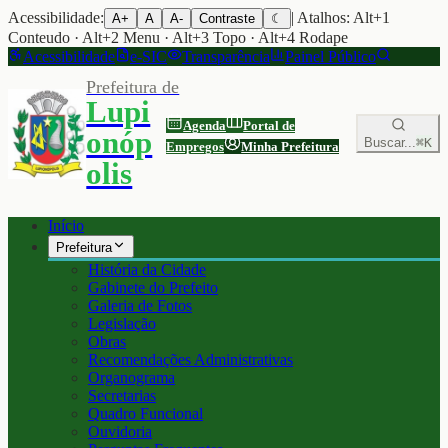
Acessibilidade:
| Atalhos: Alt+1
A+
A
A-
Contraste
☾
Conteudo · Alt+2 Menu · Alt+3 Topo · Alt+4 Rodape
Acessibilidade
e-SIC
Transparência
Painel Público
Prefeitura de
Lupi
Agenda
Portal de
onóp
Buscar...
⌘K
Empregos
Minha Prefeitura
olis
Início
Prefeitura
História da Cidade
Gabinete do Prefeito
Galeria de Fotos
Legislação
Obras
Recomendações Administrativas
Organograma
Secretarias
Quadro Funcional
Ouvidoria