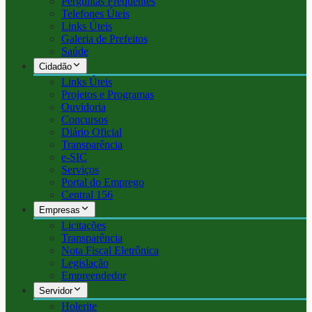
Perguntas Frequentes
Telefones Úteis
Links Úteis
Galeria de Prefeitos
Saúde
Cidadão
Links Úteis
Projetos e Programas
Ouvidoria
Concursos
Diário Oficial
Transparência
e-SIC
Serviços
Portal do Emprego
Central 156
Empresas
Licitações
Transparência
Nota Fiscal Eletrônica
Legislação
Empreendedor
Servidor
Holerite