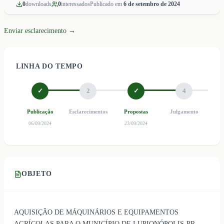
0
download
s
0
interessado
s
Publicado em
6 de setembro de 2024
Enviar esclarecimento →
LINHA DO TEMPO
✓
2
✓
4
Publicação
Esclarecimentos
Propostas
Julgamento
Ho
06/09/2024
23/09/2024
OBJETO
AQUISIÇÃO DE MÁQUINÁRIOS E EQUIPAMENTOS
AGRÍCOLAS PARA O MUNICÍPIO DE LUPIONÓPOLIS-PR,