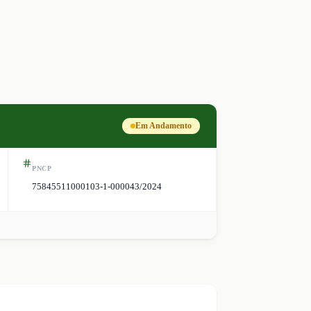
Em Andamento
PNCP
75845511000103-1-000043/2024