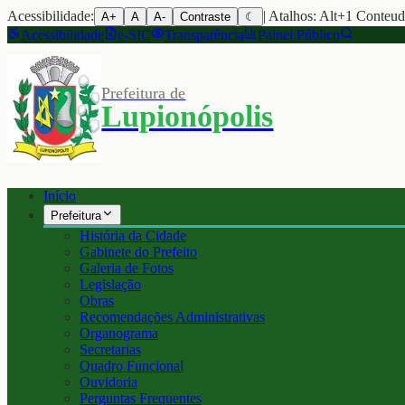
Acessibilidade:
| Atalhos: Alt+1 Conteu
A+
A
A-
Contraste
☾
Acessibilidade
e-SIC
Transparência
Painel Público
Prefeitura de
Lupionópolis
Início
Prefeitura
História da Cidade
Gabinete do Prefeito
Galeria de Fotos
Legislação
Obras
Recomendações Administrativas
Organograma
Secretarias
Quadro Funcional
Ouvidoria
Perguntas Frequentes