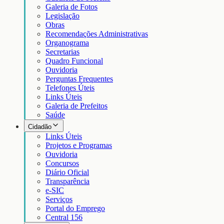
Galeria de Fotos
Legislação
Obras
Recomendações Administrativas
Organograma
Secretarias
Quadro Funcional
Ouvidoria
Perguntas Frequentes
Telefones Úteis
Links Úteis
Galeria de Prefeitos
Saúde
Cidadão
Links Úteis
Projetos e Programas
Ouvidoria
Concursos
Diário Oficial
Transparência
e-SIC
Serviços
Portal do Emprego
Central 156