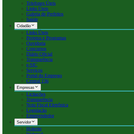
Telefones Úteis
Links Úteis
Galeria de Prefeitos
Saúde
Cidadão
Links Úteis
Projetos e Programas
Ouvidoria
Concursos
Diário Oficial
Transparência
e-SIC
Serviços
Portal do Emprego
Central 156
Empresas
Licitações
Transparência
Nota Fiscal Eletrônica
Legislação
Empreendedor
Servidor
Holerite