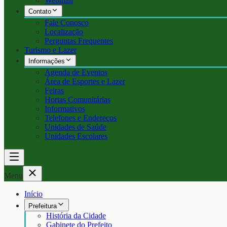
Webmail
Contato
Fale Conosco
Localização
Perguntas Frequentes
Turismo e Lazer
Informações
Agenda de Eventos
Área de Esportes e Lazer
Feiras
Hortas Comunitárias
Informativos
Telefones e Endereços
Unidades de Saúde
Unidades Escolares
Menu
Início
Prefeitura
História da Cidade
Gabinete do Prefeito