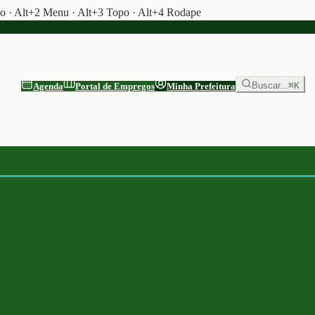
do · Alt+2 Menu · Alt+3 Topo · Alt+4 Rodape
Buscar...
⌘K
Agenda
Portal de Empregos
Minha Prefeitura