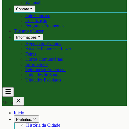
Webmail
Contato
Fale Conosco
Localização
Perguntas Frequentes
Turismo e Lazer
Informações
Agenda de Eventos
Área de Esportes e Lazer
Feiras
Hortas Comunitárias
Informativos
Telefones e Endereços
Unidades de Saúde
Unidades Escolares
Menu
Início
Prefeitura
História da Cidade