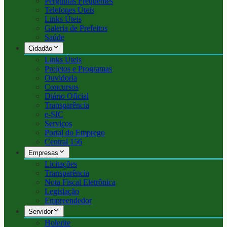
Perguntas Frequentes
Telefones Úteis
Links Úteis
Galeria de Prefeitos
Saúde
Cidadão
Links Úteis
Projetos e Programas
Ouvidoria
Concursos
Diário Oficial
Transparência
e-SIC
Serviços
Portal do Emprego
Central 156
Empresas
Licitações
Transparência
Nota Fiscal Eletrônica
Legislação
Empreendedor
Servidor
Holerite