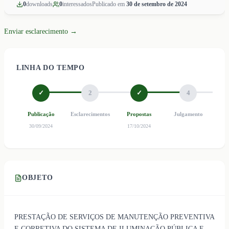
0
download
s
0
interessado
s
Publicado em
30 de setembro de 2024
Enviar esclarecimento →
LINHA DO TEMPO
✓
2
✓
4
Publicação
Esclarecimentos
Propostas
Julgamento
Ho
30/09/2024
17/10/2024
OBJETO
PRESTAÇÃO DE SERVIÇOS DE MANUTENÇÃO PREVENTIVA
E CORRETIVA DO SISTEMA DE ILUMINAÇÃO PÚBLICA E