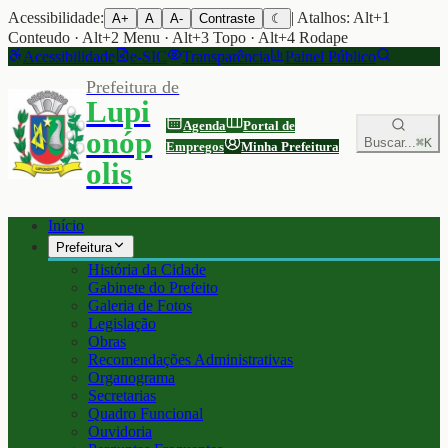
Acessibilidade:
| Atalhos: Alt+1
A+
A
A-
Contraste
☾
Conteudo · Alt+2 Menu · Alt+3 Topo · Alt+4 Rodape
Acessibilidade
e-SIC
Transparência
Painel Público
Prefeitura de
Lupi
Agenda
Portal de
onóp
Buscar...
⌘K
Empregos
Minha Prefeitura
olis
Início
Prefeitura
História da Cidade
Gabinete do Prefeito
Galeria de Fotos
Legislação
Obras
Recomendações Administrativas
Organograma
Secretarias
Quadro Funcional
Ouvidoria