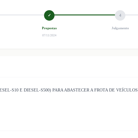
✓
4
Propostas
Julgamento
07/11/2024
SEL-S10 E DIESEL-S500) PARA ABASTECER A FROTA DE VEÍCULO