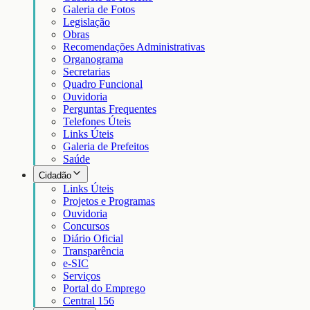
Galeria de Fotos
Legislação
Obras
Recomendações Administrativas
Organograma
Secretarias
Quadro Funcional
Ouvidoria
Perguntas Frequentes
Telefones Úteis
Links Úteis
Galeria de Prefeitos
Saúde
Cidadão
Links Úteis
Projetos e Programas
Ouvidoria
Concursos
Diário Oficial
Transparência
e-SIC
Serviços
Portal do Emprego
Central 156