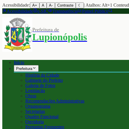
Acessibilidade:
| Atalhos: Alt+1 Conteu
A+
A
A-
Contraste
☾
Acessibilidade
e-SIC
Transparência
Painel Público
Prefeitura de
Lupionópolis
Início
Prefeitura
História da Cidade
Gabinete do Prefeito
Galeria de Fotos
Legislação
Obras
Recomendações Administrativas
Organograma
Secretarias
Quadro Funcional
Ouvidoria
Perguntas Frequentes