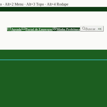
do · Alt+2 Menu · Alt+3 Topo · Alt+4 Rodape
Buscar...
⌘K
Agenda
Portal de Empregos
Minha Prefeitura