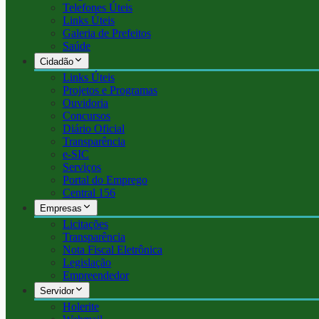
Telefones Úteis
Links Úteis
Galeria de Prefeitos
Saúde
Cidadão
Links Úteis
Projetos e Programas
Ouvidoria
Concursos
Diário Oficial
Transparência
e-SIC
Serviços
Portal do Emprego
Central 156
Empresas
Licitações
Transparência
Nota Fiscal Eletrônica
Legislação
Empreendedor
Servidor
Holerite