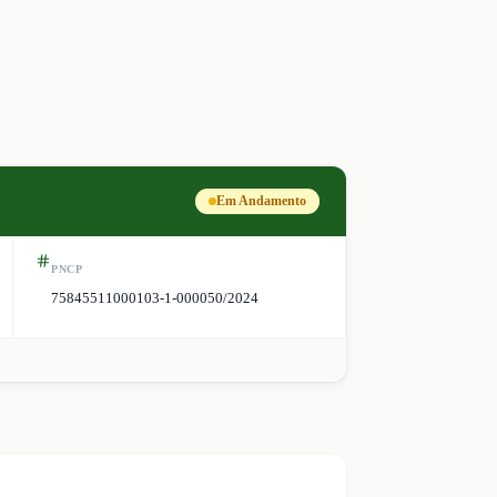
Em Andamento
PNCP
75845511000103-1-000050/2024