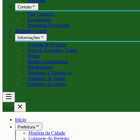
Webmail
Contato
Fale Conosco
Localização
Perguntas Frequentes
Turismo e Lazer
Informações
Agenda de Eventos
Área de Esportes e Lazer
Feiras
Hortas Comunitárias
Informativos
Telefones e Endereços
Unidades de Saúde
Unidades Escolares
Menu
Início
Prefeitura
História da Cidade
Gabinete do Prefeito