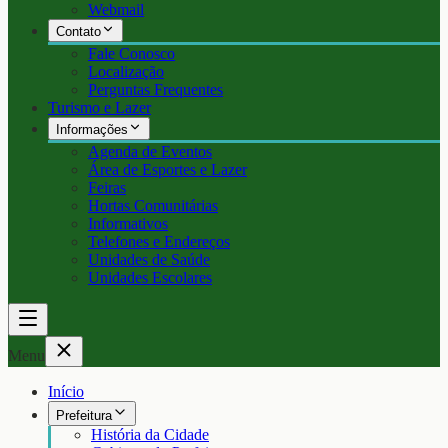
Webmail
Contato
Fale Conosco
Localização
Perguntas Frequentes
Turismo e Lazer
Informações
Agenda de Eventos
Área de Esportes e Lazer
Feiras
Hortas Comunitárias
Informativos
Telefones e Endereços
Unidades de Saúde
Unidades Escolares
Menu
Início
Prefeitura
História da Cidade