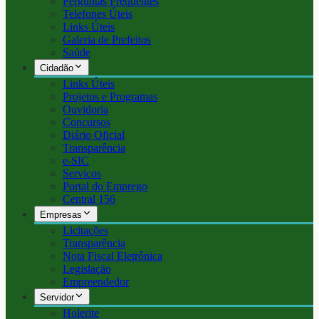
Perguntas Frequentes
Telefones Úteis
Links Úteis
Galeria de Prefeitos
Saúde
Cidadão
Links Úteis
Projetos e Programas
Ouvidoria
Concursos
Diário Oficial
Transparência
e-SIC
Serviços
Portal do Emprego
Central 156
Empresas
Licitações
Transparência
Nota Fiscal Eletrônica
Legislação
Empreendedor
Servidor
Holerite