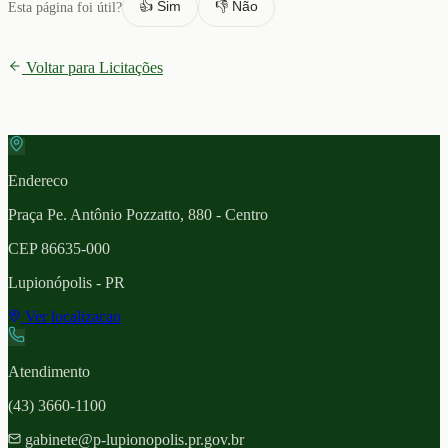
👍 Sim
👎 Não
Esta página foi útil?
Voltar para Licitações
Endereco
Praça Pe. Antônio Pozzatto, 880 - Centro
CEP
86635-000
Lupionópolis
- PR
Ver localizacao
Atendimento
(43) 3660-1100
gabinete@p-lupionopolis.pr.gov.br