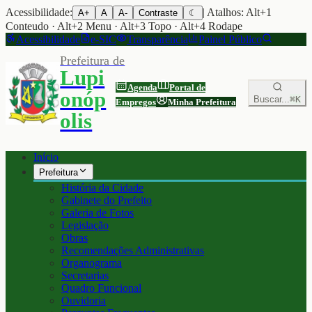
Acessibilidade:
| Atalhos: Alt+1
A+
A
A-
Contraste
☾
Conteudo · Alt+2 Menu · Alt+3 Topo · Alt+4 Rodape
Acessibilidade
e-SIC
Transparência
Painel Público
Prefeitura de
Lupi
Agenda
Portal de
onóp
Buscar...
⌘K
Empregos
Minha Prefeitura
olis
Início
Prefeitura
História da Cidade
Gabinete do Prefeito
Galeria de Fotos
Legislação
Obras
Recomendações Administrativas
Organograma
Secretarias
Quadro Funcional
Ouvidoria