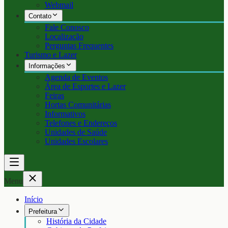
Webmail
Contato
Fale Conosco
Localização
Perguntas Frequentes
Turismo e Lazer
Informações
Agenda de Eventos
Área de Esportes e Lazer
Feiras
Hortas Comunitárias
Informativos
Telefones e Endereços
Unidades de Saúde
Unidades Escolares
Menu
Início
Prefeitura
História da Cidade