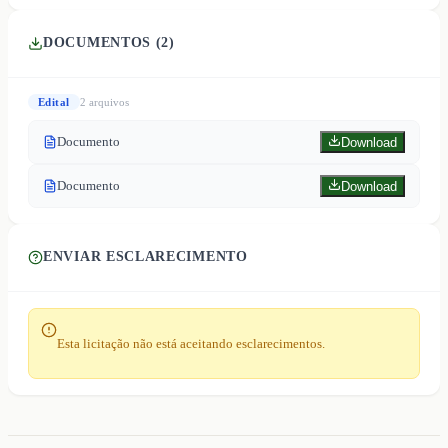
DOCUMENTOS (
2
)
Edital
2
arquivo
s
Documento
Download
Documento
Download
ENVIAR ESCLARECIMENTO
Esta licitação não está aceitando esclarecimentos.