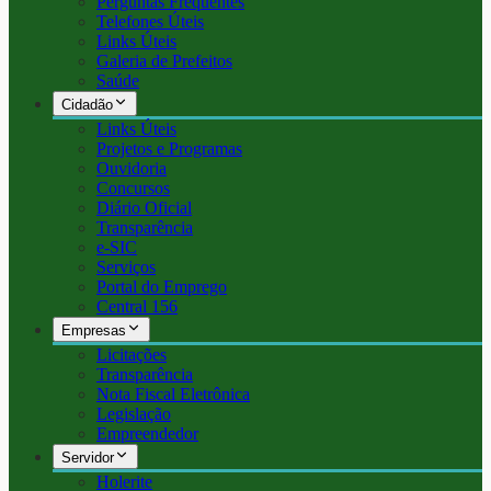
Perguntas Frequentes
Telefones Úteis
Links Úteis
Galeria de Prefeitos
Saúde
Cidadão
Links Úteis
Projetos e Programas
Ouvidoria
Concursos
Diário Oficial
Transparência
e-SIC
Serviços
Portal do Emprego
Central 156
Empresas
Licitações
Transparência
Nota Fiscal Eletrônica
Legislação
Empreendedor
Servidor
Holerite