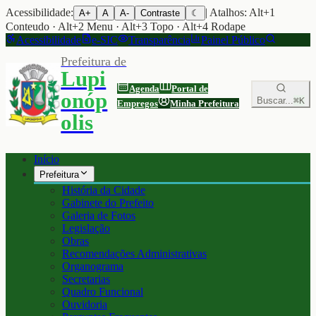
Acessibilidade:
| Atalhos: Alt+1
A+
A
A-
Contraste
☾
Conteudo · Alt+2 Menu · Alt+3 Topo · Alt+4 Rodape
Acessibilidade
e-SIC
Transparência
Painel Público
Prefeitura de
Lupi
Agenda
Portal de
onóp
Buscar...
⌘K
Empregos
Minha Prefeitura
olis
Início
Prefeitura
História da Cidade
Gabinete do Prefeito
Galeria de Fotos
Legislação
Obras
Recomendações Administrativas
Organograma
Secretarias
Quadro Funcional
Ouvidoria