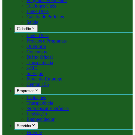
Perguntas Frequentes
Telefones Úteis
Links Úteis
Galeria de Prefeitos
Saúde
Cidadão
Links Úteis
Projetos e Programas
Ouvidoria
Concursos
Diário Oficial
Transparência
e-SIC
Serviços
Portal do Emprego
Central 156
Empresas
Licitações
Transparência
Nota Fiscal Eletrônica
Legislação
Empreendedor
Servidor
Holerite