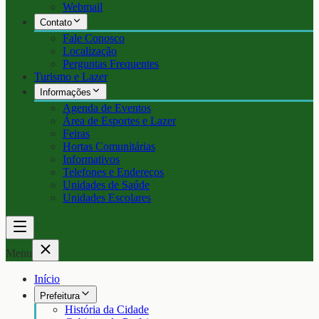
Webmail
Contato
Fale Conosco
Localização
Perguntas Frequentes
Turismo e Lazer
Informações
Agenda de Eventos
Área de Esportes e Lazer
Feiras
Hortas Comunitárias
Informativos
Telefones e Endereços
Unidades de Saúde
Unidades Escolares
Menu
Início
Prefeitura
História da Cidade