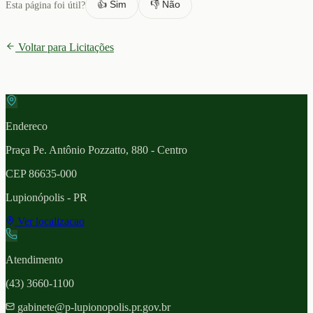
👍 Sim
👎 Não
Esta página foi útil?
Voltar para Licitações
Endereco
Praça Pe. Antônio Pozzatto, 880 - Centro
CEP
86635-000
Lupionópolis
- PR
Ver localizacao
Atendimento
(43) 3660-1100
gabinete@p-lupionopolis.pr.gov.br