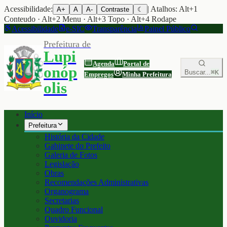
Acessibilidade:
| Atalhos: Alt+1
A+
A
A-
Contraste
☾
Conteudo · Alt+2 Menu · Alt+3 Topo · Alt+4 Rodape
Acessibilidade
e-SIC
Transparência
Painel Público
Prefeitura de
Lupi
Agenda
Portal de
onóp
Buscar...
⌘K
Empregos
Minha Prefeitura
olis
Início
Prefeitura
História da Cidade
Gabinete do Prefeito
Galeria de Fotos
Legislação
Obras
Recomendações Administrativas
Organograma
Secretarias
Quadro Funcional
Ouvidoria