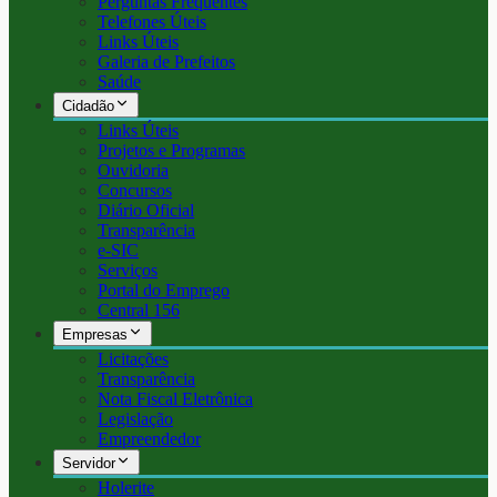
Perguntas Frequentes
Telefones Úteis
Links Úteis
Galeria de Prefeitos
Saúde
Cidadão
Links Úteis
Projetos e Programas
Ouvidoria
Concursos
Diário Oficial
Transparência
e-SIC
Serviços
Portal do Emprego
Central 156
Empresas
Licitações
Transparência
Nota Fiscal Eletrônica
Legislação
Empreendedor
Servidor
Holerite