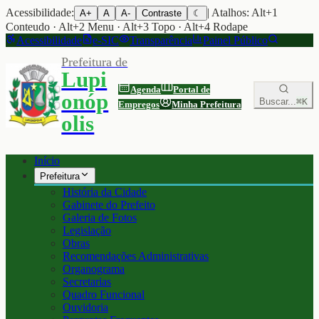
Acessibilidade:
| Atalhos: Alt+1
A+
A
A-
Contraste
☾
Conteudo · Alt+2 Menu · Alt+3 Topo · Alt+4 Rodape
Acessibilidade
e-SIC
Transparência
Painel Público
Prefeitura de
Lupi
Agenda
Portal de
onóp
Buscar...
⌘K
Empregos
Minha Prefeitura
olis
Início
Prefeitura
História da Cidade
Gabinete do Prefeito
Galeria de Fotos
Legislação
Obras
Recomendações Administrativas
Organograma
Secretarias
Quadro Funcional
Ouvidoria