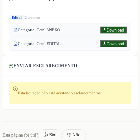
Edital
2
arquivo
s
Categoria: Geral ANEXO 1
Download
Categoria: Geral EDITAL
Download
ENVIAR ESCLARECIMENTO
Esta licitação não está aceitando esclarecimentos.
👍 Sim
👎 Não
Esta página foi útil?