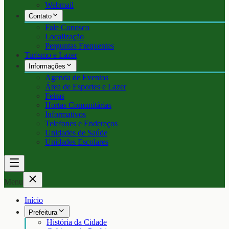
Webmail
Contato
Fale Conosco
Localização
Perguntas Frequentes
Turismo e Lazer
Informações
Agenda de Eventos
Área de Esportes e Lazer
Feiras
Hortas Comunitárias
Informativos
Telefones e Endereços
Unidades de Saúde
Unidades Escolares
Menu
Início
Prefeitura
História da Cidade