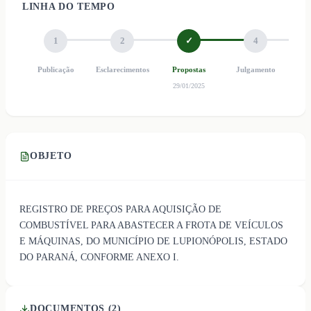
LINHA DO TEMPO
1
2
✓
4
Publicação
Esclarecimentos
Propostas
Julgamento
Ho
29/01/2025
OBJETO
REGISTRO DE PREÇOS PARA AQUISIÇÃO DE
COMBUSTÍVEL PARA ABASTECER A FROTA DE VEÍCULOS
E MÁQUINAS, DO MUNICÍPIO DE LUPIONÓPOLIS, ESTADO
DO PARANÁ, CONFORME ANEXO I.
DOCUMENTOS (
2
)