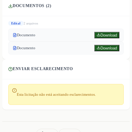
DOCUMENTOS (
2
)
Edital
2
arquivo
s
Documento
Download
Documento
Download
ENVIAR ESCLARECIMENTO
Esta licitação não está aceitando esclarecimentos.