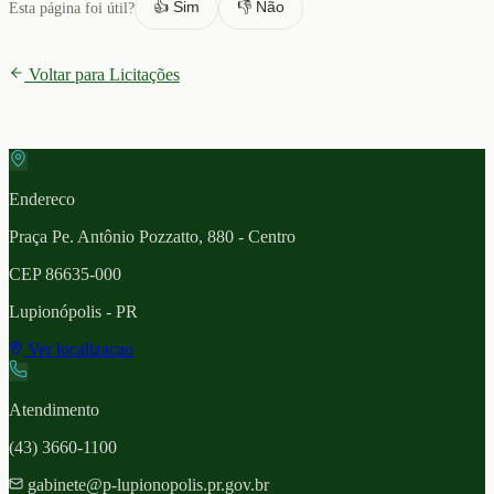
👍 Sim
👎 Não
Esta página foi útil?
Voltar para Licitações
Endereco
Praça Pe. Antônio Pozzatto, 880 - Centro
CEP
86635-000
Lupionópolis
- PR
Ver localizacao
Atendimento
(43) 3660-1100
gabinete@p-lupionopolis.pr.gov.br