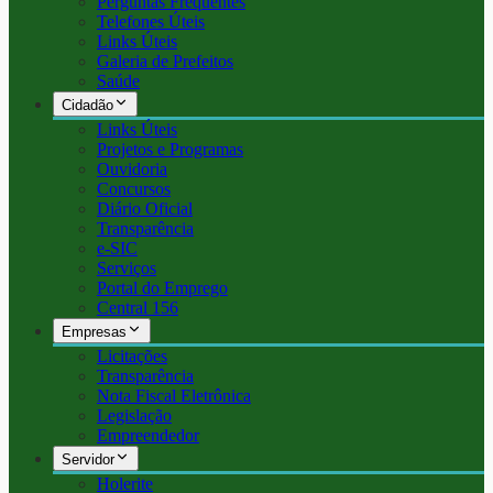
Perguntas Frequentes
Telefones Úteis
Links Úteis
Galeria de Prefeitos
Saúde
Cidadão
Links Úteis
Projetos e Programas
Ouvidoria
Concursos
Diário Oficial
Transparência
e-SIC
Serviços
Portal do Emprego
Central 156
Empresas
Licitações
Transparência
Nota Fiscal Eletrônica
Legislação
Empreendedor
Servidor
Holerite