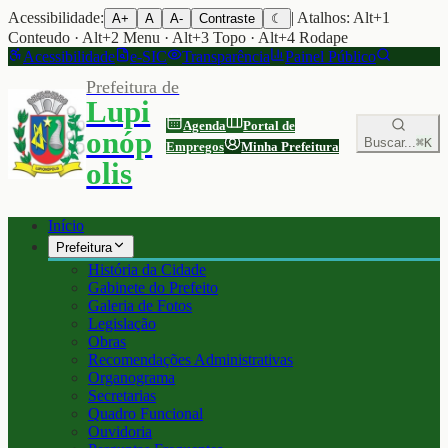
Acessibilidade:
| Atalhos: Alt+1
A+
A
A-
Contraste
☾
Conteudo · Alt+2 Menu · Alt+3 Topo · Alt+4 Rodape
Acessibilidade
e-SIC
Transparência
Painel Público
Prefeitura de
Lupi
Agenda
Portal de
onóp
Buscar...
⌘K
Empregos
Minha Prefeitura
olis
Início
Prefeitura
História da Cidade
Gabinete do Prefeito
Galeria de Fotos
Legislação
Obras
Recomendações Administrativas
Organograma
Secretarias
Quadro Funcional
Ouvidoria