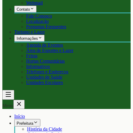
Webmail
Contato
Fale Conosco
Localização
Perguntas Frequentes
Turismo e Lazer
Informações
Agenda de Eventos
Área de Esportes e Lazer
Feiras
Hortas Comunitárias
Informativos
Telefones e Endereços
Unidades de Saúde
Unidades Escolares
Menu
Início
Prefeitura
História da Cidade