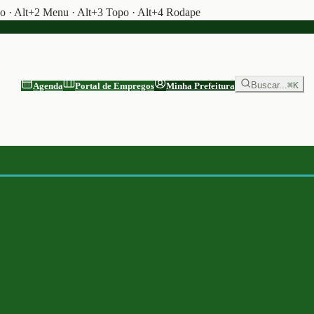
do · Alt+2 Menu · Alt+3 Topo · Alt+4 Rodape
Buscar...
⌘K
Agenda
Portal de Empregos
Minha Prefeitura