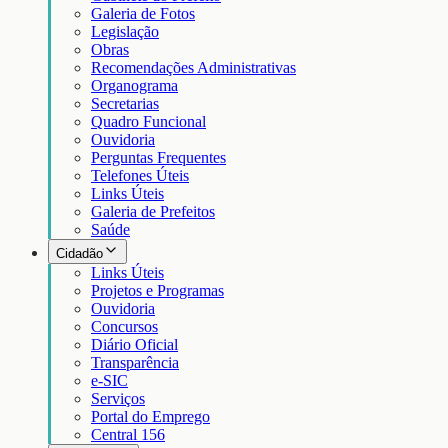
Galeria de Fotos
Legislação
Obras
Recomendações Administrativas
Organograma
Secretarias
Quadro Funcional
Ouvidoria
Perguntas Frequentes
Telefones Úteis
Links Úteis
Galeria de Prefeitos
Saúde
Cidadão
Links Úteis
Projetos e Programas
Ouvidoria
Concursos
Diário Oficial
Transparência
e-SIC
Serviços
Portal do Emprego
Central 156