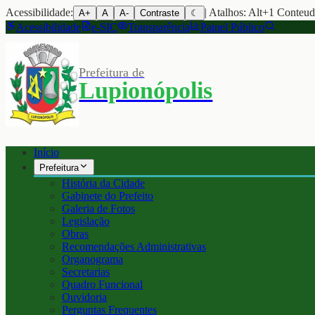
Acessibilidade:
| Atalhos: Alt+1 Conteu
A+
A
A-
Contraste
☾
Acessibilidade
e-SIC
Transparência
Painel Público
Prefeitura de
Lupionópolis
Início
Prefeitura
História da Cidade
Gabinete do Prefeito
Galeria de Fotos
Legislação
Obras
Recomendações Administrativas
Organograma
Secretarias
Quadro Funcional
Ouvidoria
Perguntas Frequentes