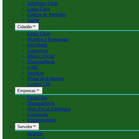
Telefones Úteis
Links Úteis
Galeria de Prefeitos
Saúde
Cidadão
Links Úteis
Projetos e Programas
Ouvidoria
Concursos
Diário Oficial
Transparência
e-SIC
Serviços
Portal do Emprego
Central 156
Empresas
Licitações
Transparência
Nota Fiscal Eletrônica
Legislação
Empreendedor
Servidor
Holerite