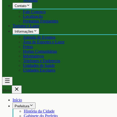
Webmail
Contato
Fale Conosco
Localização
Perguntas Frequentes
Turismo e Lazer
Informações
Agenda de Eventos
Área de Esportes e Lazer
Feiras
Hortas Comunitárias
Informativos
Telefones e Endereços
Unidades de Saúde
Unidades Escolares
Menu
Início
Prefeitura
História da Cidade
Gabinete do Prefeito