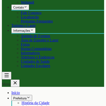
Webmail
Contato
Fale Conosco
Localização
Perguntas Frequentes
Turismo e Lazer
Informações
Agenda de Eventos
Área de Esportes e Lazer
Feiras
Hortas Comunitárias
Informativos
Telefones e Endereços
Unidades de Saúde
Unidades Escolares
Menu
Início
Prefeitura
História da Cidade