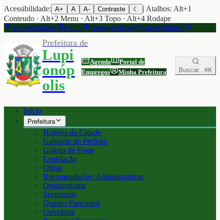
Acessibilidade:
| Atalhos: Alt+1
A+
A
A-
Contraste
☾
Conteudo · Alt+2 Menu · Alt+3 Topo · Alt+4 Rodape
Acessibilidade
e-SIC
Transparência
Painel Público
Prefeitura de
Lupi
Agenda
Portal de
onóp
Buscar...
⌘K
Empregos
Minha Prefeitura
olis
Início
Prefeitura
História da Cidade
Gabinete do Prefeito
Galeria de Fotos
Legislação
Obras
Recomendações Administrativas
Organograma
Secretarias
Quadro Funcional
Ouvidoria