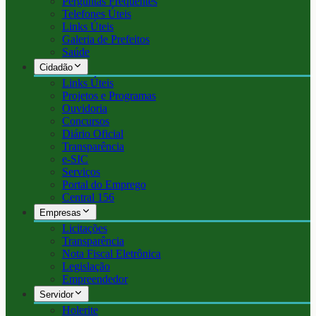
Perguntas Frequentes
Telefones Úteis
Links Úteis
Galeria de Prefeitos
Saúde
Cidadão
Links Úteis
Projetos e Programas
Ouvidoria
Concursos
Diário Oficial
Transparência
e-SIC
Serviços
Portal do Emprego
Central 156
Empresas
Licitações
Transparência
Nota Fiscal Eletrônica
Legislação
Empreendedor
Servidor
Holerite