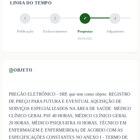
LINHA DO TEMPO
1
2
✓
4
Publicação
Esclarecimentos
Propostas
Julgamento
Ho
09/04/2025
OBJETO
PREGÃO ELETRÔNICO - SRP, que tem como objeto: REGISTRO
DE PREÇO PARA FUTURA E EVENTUAL AQUISIÇÃO DE
SERVIÇOS ESPECIALIZADOS NA ÁREA DE SAÚDE: MÉDICO
CLÍNICO GERAL PSF 40 HORAS, MÉDICO CLÍNICO GERAL
20 HORAS, MÉDICO PSIQUIATRA 10 HORAS, TÉCNICO EM
ENFERMAGEM E ENFERMEIRO(A) DE ACORDO COM AS
ESPECIFICAÇÕES CONSTANTES NO ANEXO I - TERMO DE