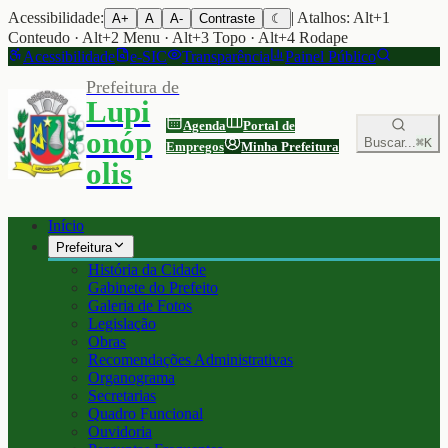
Acessibilidade:
| Atalhos: Alt+1
A+
A
A-
Contraste
☾
Conteudo · Alt+2 Menu · Alt+3 Topo · Alt+4 Rodape
Acessibilidade
e-SIC
Transparência
Painel Público
Prefeitura de
Lupi
Agenda
Portal de
onóp
Buscar...
⌘K
Empregos
Minha Prefeitura
olis
Início
Prefeitura
História da Cidade
Gabinete do Prefeito
Galeria de Fotos
Legislação
Obras
Recomendações Administrativas
Organograma
Secretarias
Quadro Funcional
Ouvidoria