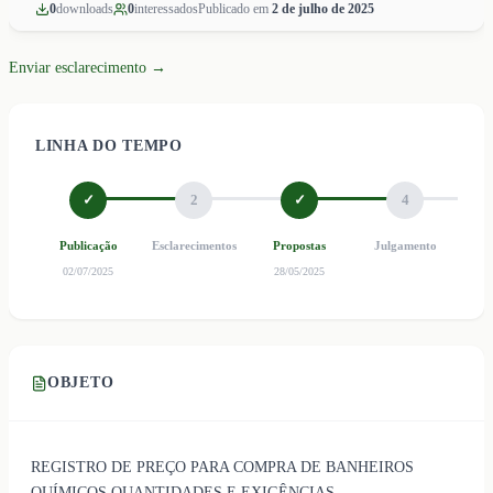
0
download
s
0
interessado
s
Publicado em
2 de julho de 2025
Enviar esclarecimento →
LINHA DO TEMPO
✓
2
✓
4
Publicação
Esclarecimentos
Propostas
Julgamento
Ho
02/07/2025
28/05/2025
OBJETO
REGISTRO DE PREÇO PARA COMPRA DE BANHEIROS
QUÍMICOS,QUANTIDADES E EXIGÊNCIAS