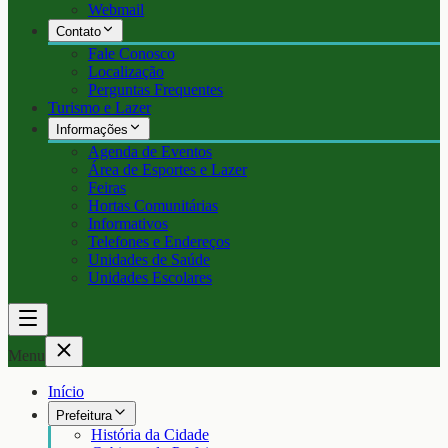
Webmail
Contato
Fale Conosco
Localização
Perguntas Frequentes
Turismo e Lazer
Informações
Agenda de Eventos
Área de Esportes e Lazer
Feiras
Hortas Comunitárias
Informativos
Telefones e Endereços
Unidades de Saúde
Unidades Escolares
Menu
Início
Prefeitura
História da Cidade