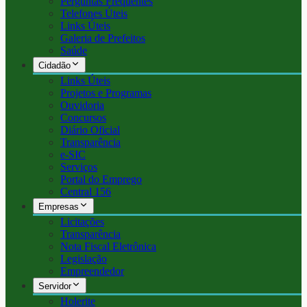
Perguntas Frequentes
Telefones Úteis
Links Úteis
Galeria de Prefeitos
Saúde
Cidadão
Links Úteis
Projetos e Programas
Ouvidoria
Concursos
Diário Oficial
Transparência
e-SIC
Serviços
Portal do Emprego
Central 156
Empresas
Licitações
Transparência
Nota Fiscal Eletrônica
Legislação
Empreendedor
Servidor
Holerite