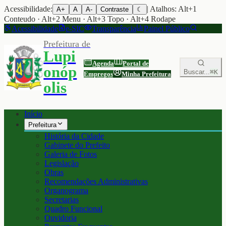
Acessibilidade:
| Atalhos: Alt+1
A+
A
A-
Contraste
☾
Conteudo · Alt+2 Menu · Alt+3 Topo · Alt+4 Rodape
Acessibilidade
e-SIC
Transparência
Painel Público
Prefeitura de
Lupi
Agenda
Portal de
onóp
Buscar...
⌘K
Empregos
Minha Prefeitura
olis
Início
Prefeitura
História da Cidade
Gabinete do Prefeito
Galeria de Fotos
Legislação
Obras
Recomendações Administrativas
Organograma
Secretarias
Quadro Funcional
Ouvidoria