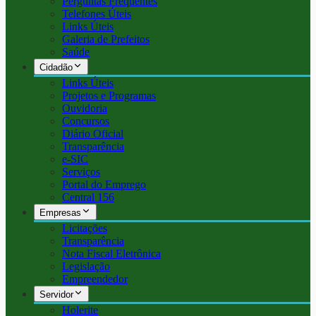
Perguntas Frequentes
Telefones Úteis
Links Úteis
Galeria de Prefeitos
Saúde
Cidadão
Links Úteis
Projetos e Programas
Ouvidoria
Concursos
Diário Oficial
Transparência
e-SIC
Serviços
Portal do Emprego
Central 156
Empresas
Licitações
Transparência
Nota Fiscal Eletrônica
Legislação
Empreendedor
Servidor
Holerite