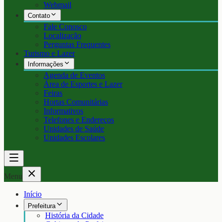
Webmail
Contato
Fale Conosco
Localização
Perguntas Frequentes
Turismo e Lazer
Informações
Agenda de Eventos
Área de Esportes e Lazer
Feiras
Hortas Comunitárias
Informativos
Telefones e Endereços
Unidades de Saúde
Unidades Escolares
Menu
Início
Prefeitura
História da Cidade