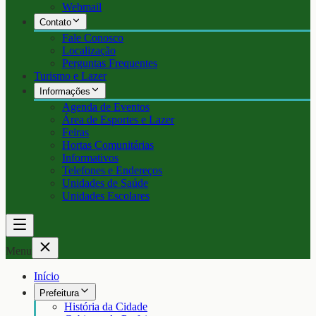
Webmail
Contato
Fale Conosco
Localização
Perguntas Frequentes
Turismo e Lazer
Informações
Agenda de Eventos
Área de Esportes e Lazer
Feiras
Hortas Comunitárias
Informativos
Telefones e Endereços
Unidades de Saúde
Unidades Escolares
Menu
Início
Prefeitura
História da Cidade