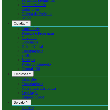
Perguntas Frequentes
Telefones Úteis
Links Úteis
Galeria de Prefeitos
Saúde
Cidadão
Links Úteis
Projetos e Programas
Ouvidoria
Concursos
Diário Oficial
Transparência
e-SIC
Serviços
Portal do Emprego
Central 156
Empresas
Licitações
Transparência
Nota Fiscal Eletrônica
Legislação
Empreendedor
Servidor
Holerite