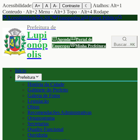
Acessibilidade:
| Atalhos: Alt+1
A+
A
A-
Contraste
☾
Conteudo · Alt+2 Menu · Alt+3 Topo · Alt+4 Rodape
Acessibilidade
e-SIC
Transparência
Painel Público
Prefeitura de
Lupi
Agenda
Portal de
onóp
Buscar...
⌘K
Empregos
Minha Prefeitura
olis
Início
Prefeitura
História da Cidade
Gabinete do Prefeito
Galeria de Fotos
Legislação
Obras
Recomendações Administrativas
Organograma
Secretarias
Quadro Funcional
Ouvidoria