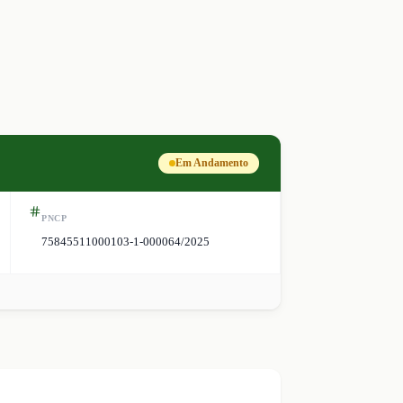
Em Andamento
PNCP
75845511000103-1-000064/2025