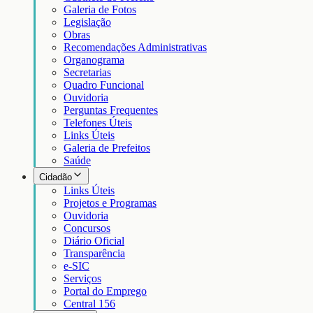
Galeria de Fotos
Legislação
Obras
Recomendações Administrativas
Organograma
Secretarias
Quadro Funcional
Ouvidoria
Perguntas Frequentes
Telefones Úteis
Links Úteis
Galeria de Prefeitos
Saúde
Cidadão
Links Úteis
Projetos e Programas
Ouvidoria
Concursos
Diário Oficial
Transparência
e-SIC
Serviços
Portal do Emprego
Central 156