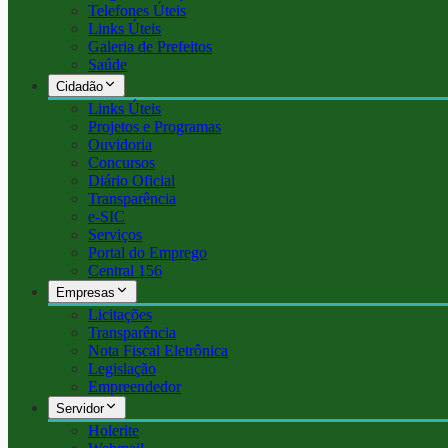
Telefones Úteis
Links Úteis
Galeria de Prefeitos
Saúde
Cidadão
Links Úteis
Projetos e Programas
Ouvidoria
Concursos
Diário Oficial
Transparência
e-SIC
Serviços
Portal do Emprego
Central 156
Empresas
Licitações
Transparência
Nota Fiscal Eletrônica
Legislação
Empreendedor
Servidor
Holerite