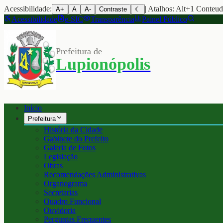
Acessibilidade:
| Atalhos: Alt+1 Conteu
A+
A
A-
Contraste
☾
Acessibilidade
e-SIC
Transparência
Painel Público
Prefeitura de
Lupionópolis
Início
Prefeitura
História da Cidade
Gabinete do Prefeito
Galeria de Fotos
Legislação
Obras
Recomendações Administrativas
Organograma
Secretarias
Quadro Funcional
Ouvidoria
Perguntas Frequentes