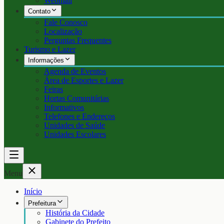
Webmail
Contato
Fale Conosco
Localização
Perguntas Frequentes
Turismo e Lazer
Informações
Agenda de Eventos
Área de Esportes e Lazer
Feiras
Hortas Comunitárias
Informativos
Telefones e Endereços
Unidades de Saúde
Unidades Escolares
Menu
Início
Prefeitura
História da Cidade
Gabinete do Prefeito