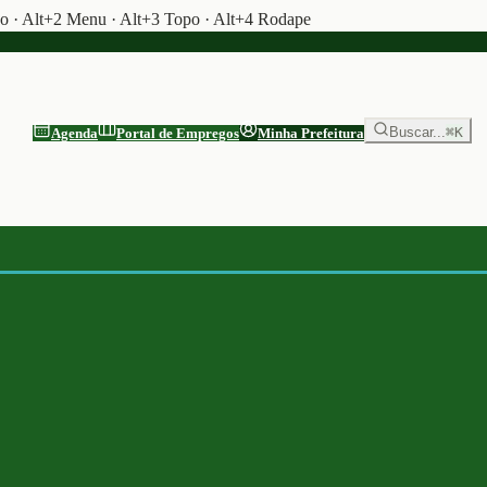
do · Alt+2 Menu · Alt+3 Topo · Alt+4 Rodape
Buscar...
⌘K
Agenda
Portal de Empregos
Minha Prefeitura