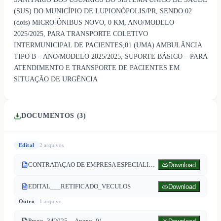
(SUS) DO MUNICÍPIO DE LUPIONÓPOLIS/PR, SENDO:02
(dois) MICRO-ÔNIBUS NOVO, 0 KM, ANO/MODELO
2025/2025, PARA TRANSPORTE COLETIVO
INTERMUNICIPAL DE PACIENTES;01 (UMA) AMBULÂNCIA
TIPO B – ANO/MODELO 2025/2025, SUPORTE BÁSICO – PARA
ATENDIMENTO E TRANSPORTE DE PACIENTES EM
SITUAÇÃO DE URGÊNCIA
DOCUMENTOS (
3
)
Edital
2
arquivo
s
CONTRATAÇAO DE EMPRESA ESPECIALIZADA NA PRESTAÇAO DE SERVIÇOS DE CRIAÇAO FORNEC
Download
EDITAL___RETIFICADO_VECULOS
Download
Outro
1
arquivo
Prego_342025__Anexo_01