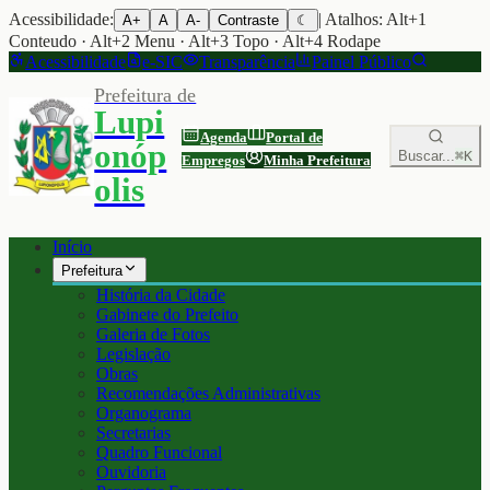
Acessibilidade:
| Atalhos: Alt+1
A+
A
A-
Contraste
☾
Conteudo · Alt+2 Menu · Alt+3 Topo · Alt+4 Rodape
Acessibilidade
e-SIC
Transparência
Painel Público
Prefeitura de
Lupi
Agenda
Portal de
onóp
Buscar...
⌘K
Empregos
Minha Prefeitura
olis
Início
Prefeitura
História da Cidade
Gabinete do Prefeito
Galeria de Fotos
Legislação
Obras
Recomendações Administrativas
Organograma
Secretarias
Quadro Funcional
Ouvidoria