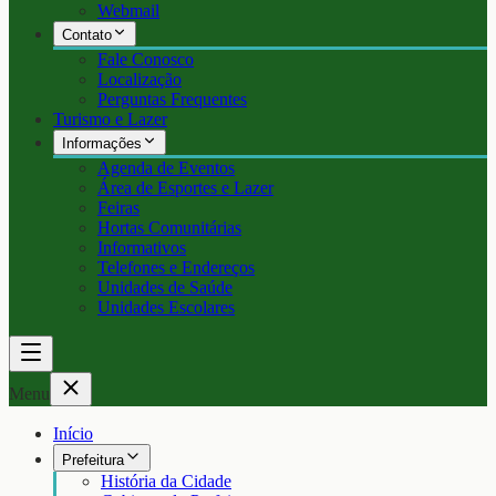
Webmail
Contato
Fale Conosco
Localização
Perguntas Frequentes
Turismo e Lazer
Informações
Agenda de Eventos
Área de Esportes e Lazer
Feiras
Hortas Comunitárias
Informativos
Telefones e Endereços
Unidades de Saúde
Unidades Escolares
Menu
Início
Prefeitura
História da Cidade