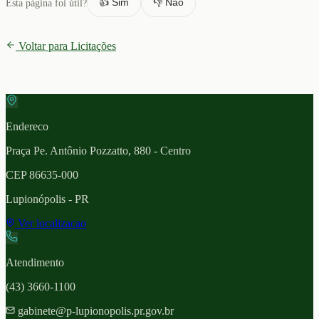
👍 Sim
👎 Não
Esta página foi útil?
Voltar para Licitações
Endereco
Praça Pe. Antônio Pozzatto, 880 - Centro
CEP
86635-000
Lupionópolis
- PR
Ver localizacao
Atendimento
(43) 3660-1100
gabinete@p-lupionopolis.pr.gov.br