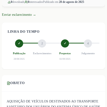
0
download
s
0
interessado
s
Publicado em
28 de agosto de 2025
Enviar esclarecimento →
LINHA DO TEMPO
✓
2
✓
4
Publicação
Esclarecimentos
Propostas
Julgamento
Ho
28/08/2025
02/09/2025
OBJETO
AQUISIÇÃO DE VEÍCULOS DESTINADOS AO TRANSPORTE
SANITÁRIO DOS USUÁRIOS DO SISTEMA ÚNICO DE SAÚDE