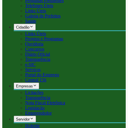
Perguntas Frequentes
Telefones Úteis
Links Úteis
Galeria de Prefeitos
Saúde
Cidadão
Links Úteis
Projetos e Programas
Ouvidoria
Concursos
Diário Oficial
Transparência
e-SIC
Serviços
Portal do Emprego
Central 156
Empresas
Licitações
Transparência
Nota Fiscal Eletrônica
Legislação
Empreendedor
Servidor
Holerite