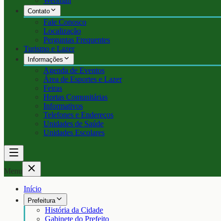
Webmail
Contato
Fale Conosco
Localização
Perguntas Frequentes
Turismo e Lazer
Informações
Agenda de Eventos
Área de Esportes e Lazer
Feiras
Hortas Comunitárias
Informativos
Telefones e Endereços
Unidades de Saúde
Unidades Escolares
Menu
Início
Prefeitura
História da Cidade
Gabinete do Prefeito