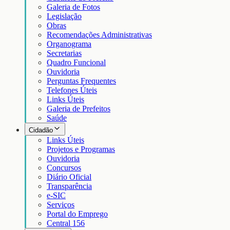
Galeria de Fotos
Legislação
Obras
Recomendações Administrativas
Organograma
Secretarias
Quadro Funcional
Ouvidoria
Perguntas Frequentes
Telefones Úteis
Links Úteis
Galeria de Prefeitos
Saúde
Cidadão
Links Úteis
Projetos e Programas
Ouvidoria
Concursos
Diário Oficial
Transparência
e-SIC
Serviços
Portal do Emprego
Central 156