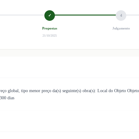
✓
4
Propostas
Julgamento
21/10/2025
 global, tipo menor preço da(s) seguinte(s) obra(s): Local do Objeto Objet
300 dias