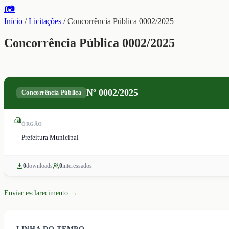
f
📷
Início
/
Licitações
/
Concorrência Pública 0002/2025
Concorrência Pública 0002/2025
Nº
0002/2025
Concorrência Pública
ÓRGÃO
Prefeitura Municipal
0
download
s
0
interessado
s
Enviar esclarecimento →