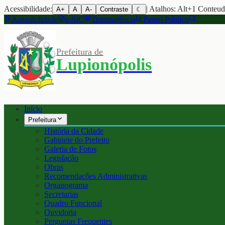
Acessibilidade:
| Atalhos: Alt+1 Conteu
A+
A
A-
Contraste
☾
Acessibilidade
e-SIC
Transparência
Painel Público
Prefeitura de
Lupionópolis
Início
Prefeitura
História da Cidade
Gabinete do Prefeito
Galeria de Fotos
Legislação
Obras
Recomendações Administrativas
Organograma
Secretarias
Quadro Funcional
Ouvidoria
Perguntas Frequentes