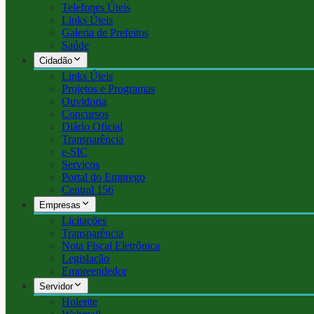
Telefones Úteis
Links Úteis
Galeria de Prefeitos
Saúde
Cidadão
Links Úteis
Projetos e Programas
Ouvidoria
Concursos
Diário Oficial
Transparência
e-SIC
Serviços
Portal do Emprego
Central 156
Empresas
Licitações
Transparência
Nota Fiscal Eletrônica
Legislação
Empreendedor
Servidor
Holerite