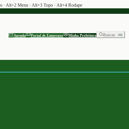
do · Alt+2 Menu · Alt+3 Topo · Alt+4 Rodape
Buscar...
⌘K
Agenda
Portal de Empregos
Minha Prefeitura