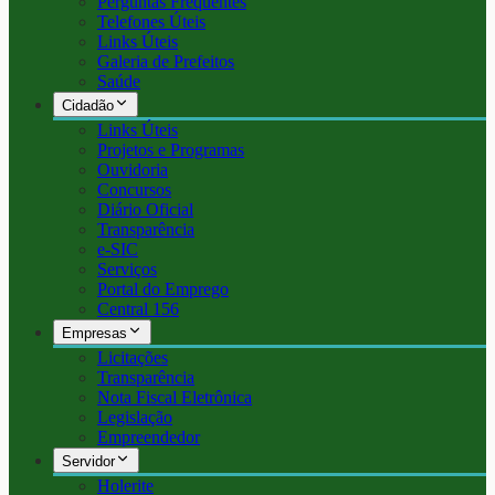
Perguntas Frequentes
Telefones Úteis
Links Úteis
Galeria de Prefeitos
Saúde
Cidadão
Links Úteis
Projetos e Programas
Ouvidoria
Concursos
Diário Oficial
Transparência
e-SIC
Serviços
Portal do Emprego
Central 156
Empresas
Licitações
Transparência
Nota Fiscal Eletrônica
Legislação
Empreendedor
Servidor
Holerite