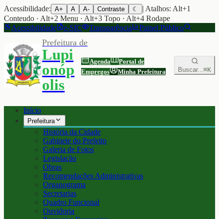
Acessibilidade:
| Atalhos: Alt+1
A+
A
A-
Contraste
☾
Conteudo · Alt+2 Menu · Alt+3 Topo · Alt+4 Rodape
Acessibilidade
e-SIC
Transparência
Painel Público
Prefeitura de
Lupi
Agenda
Portal de
onóp
Buscar...
⌘K
Empregos
Minha Prefeitura
olis
Início
Prefeitura
História da Cidade
Gabinete do Prefeito
Galeria de Fotos
Legislação
Obras
Recomendações Administrativas
Organograma
Secretarias
Quadro Funcional
Ouvidoria