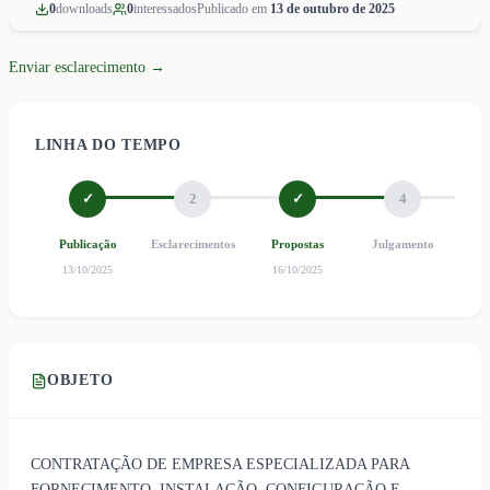
0
download
s
0
interessado
s
Publicado em
13 de outubro de 2025
Enviar esclarecimento →
LINHA DO TEMPO
✓
2
✓
4
Publicação
Esclarecimentos
Propostas
Julgamento
Ho
13/10/2025
16/10/2025
OBJETO
CONTRATAÇÃO DE EMPRESA ESPECIALIZADA PARA
FORNECIMENTO, INSTALAÇÃO, CONFIGURAÇÃO E