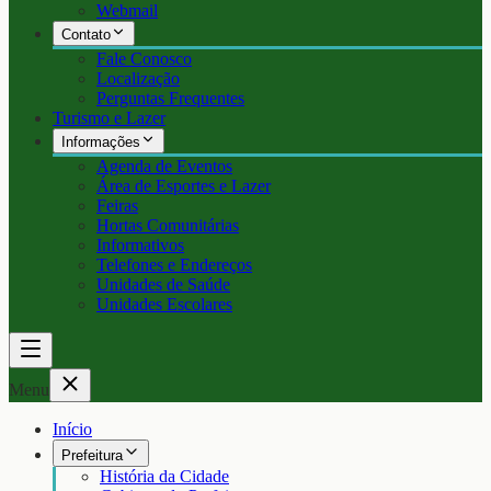
Webmail
Contato
Fale Conosco
Localização
Perguntas Frequentes
Turismo e Lazer
Informações
Agenda de Eventos
Área de Esportes e Lazer
Feiras
Hortas Comunitárias
Informativos
Telefones e Endereços
Unidades de Saúde
Unidades Escolares
Menu
Início
Prefeitura
História da Cidade