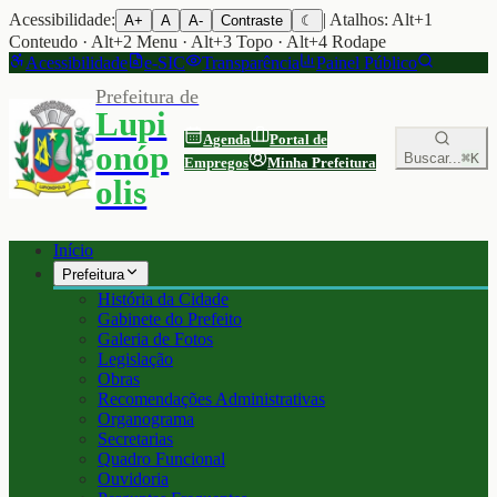
Acessibilidade:
| Atalhos: Alt+1
A+
A
A-
Contraste
☾
Conteudo · Alt+2 Menu · Alt+3 Topo · Alt+4 Rodape
Acessibilidade
e-SIC
Transparência
Painel Público
Prefeitura de
Lupi
Agenda
Portal de
onóp
Buscar...
⌘K
Empregos
Minha Prefeitura
olis
Início
Prefeitura
História da Cidade
Gabinete do Prefeito
Galeria de Fotos
Legislação
Obras
Recomendações Administrativas
Organograma
Secretarias
Quadro Funcional
Ouvidoria