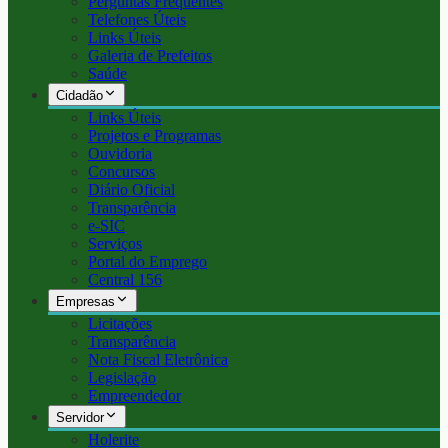
Perguntas Frequentes
Telefones Úteis
Links Úteis
Galeria de Prefeitos
Saúde
Cidadão
Links Úteis
Projetos e Programas
Ouvidoria
Concursos
Diário Oficial
Transparência
e-SIC
Serviços
Portal do Emprego
Central 156
Empresas
Licitações
Transparência
Nota Fiscal Eletrônica
Legislação
Empreendedor
Servidor
Holerite