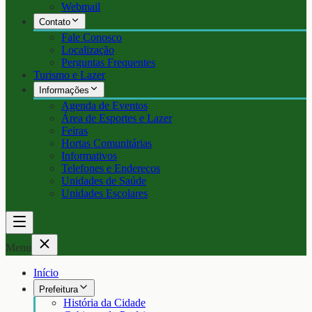
Webmail
Contato
Fale Conosco
Localização
Perguntas Frequentes
Turismo e Lazer
Informações
Agenda de Eventos
Área de Esportes e Lazer
Feiras
Hortas Comunitárias
Informativos
Telefones e Endereços
Unidades de Saúde
Unidades Escolares
Menu
Início
Prefeitura
História da Cidade