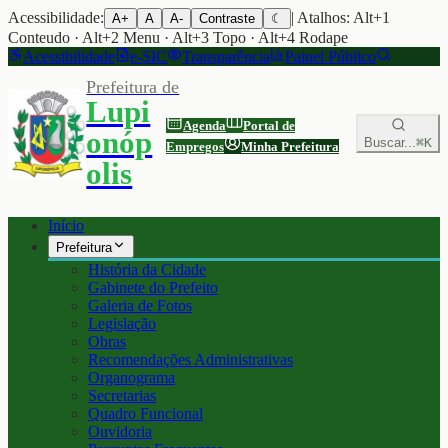
Acessibilidade:
| Atalhos: Alt+1
A+
A
A-
Contraste
☾
Conteudo · Alt+2 Menu · Alt+3 Topo · Alt+4 Rodape
Acessibilidade
e-SIC
Transparência
Painel Público
Prefeitura de
Lupi
Agenda
Portal de
onóp
Buscar...
⌘K
Empregos
Minha Prefeitura
olis
Início
Prefeitura
História da Cidade
Gabinete do Prefeito
Galeria de Fotos
Legislação
Obras
Recomendações Administrativas
Organograma
Secretarias
Quadro Funcional
Ouvidoria