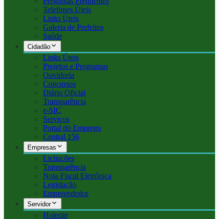
Perguntas Frequentes
Telefones Úteis
Links Úteis
Galeria de Prefeitos
Saúde
Cidadão
Links Úteis
Projetos e Programas
Ouvidoria
Concursos
Diário Oficial
Transparência
e-SIC
Serviços
Portal do Emprego
Central 156
Empresas
Licitações
Transparência
Nota Fiscal Eletrônica
Legislação
Empreendedor
Servidor
Holerite