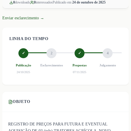
0
download
s
0
interessado
s
Publicado em
24 de outubro de 2025
Enviar esclarecimento →
LINHA DO TEMPO
✓
2
✓
4
Publicação
Esclarecimentos
Propostas
Julgamento
Ho
24/10/2025
07/11/2025
OBJETO
REGISTRO DE PREÇOS PARA FUTURA E EVENTUAL
AQUISIÇÃO DE 03 (três) TRATORES AGRÍCOLA, NOVO,