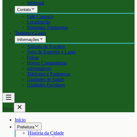
Webmail
Contato
Fale Conosco
Localização
Perguntas Frequentes
Turismo e Lazer
Informações
Agenda de Eventos
Área de Esportes e Lazer
Feiras
Hortas Comunitárias
Informativos
Telefones e Endereços
Unidades de Saúde
Unidades Escolares
Menu
Início
Prefeitura
História da Cidade