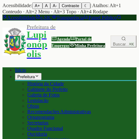
Acessibilidade:
| Atalhos: Alt+1
A+
A
A-
Contraste
☾
Conteudo · Alt+2 Menu · Alt+3 Topo · Alt+4 Rodape
Acessibilidade
e-SIC
Transparência
Painel Público
Prefeitura de
Lupi
Agenda
Portal de
onóp
Buscar...
⌘K
Empregos
Minha Prefeitura
olis
Início
Prefeitura
História da Cidade
Gabinete do Prefeito
Galeria de Fotos
Legislação
Obras
Recomendações Administrativas
Organograma
Secretarias
Quadro Funcional
Ouvidoria