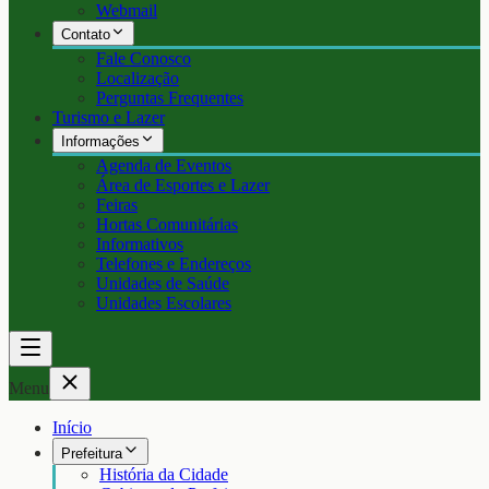
Webmail
Contato
Fale Conosco
Localização
Perguntas Frequentes
Turismo e Lazer
Informações
Agenda de Eventos
Área de Esportes e Lazer
Feiras
Hortas Comunitárias
Informativos
Telefones e Endereços
Unidades de Saúde
Unidades Escolares
Menu
Início
Prefeitura
História da Cidade