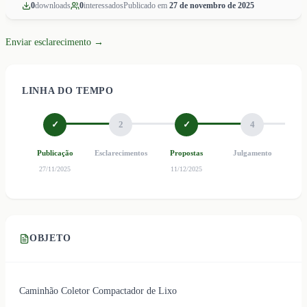
0
download
s
0
interessado
s
Publicado em
27 de novembro de 2025
Enviar esclarecimento →
LINHA DO TEMPO
✓
2
✓
4
Publicação
Esclarecimentos
Propostas
Julgamento
Ho
27/11/2025
11/12/2025
OBJETO
Caminhão Coletor Compactador de Lixo