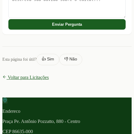
Enviar Pergunta
👍 Sim
👎 Não
Esta página foi útil?
Voltar para Licitações
Endereco
Praça Pe. Antônio Pozzatto, 880 - Centro
CEP
86635-000