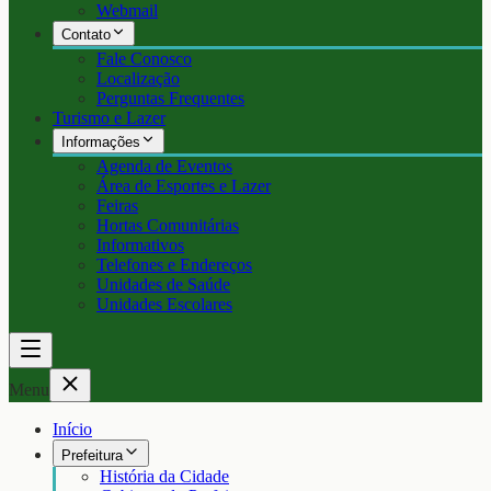
Webmail
Contato
Fale Conosco
Localização
Perguntas Frequentes
Turismo e Lazer
Informações
Agenda de Eventos
Área de Esportes e Lazer
Feiras
Hortas Comunitárias
Informativos
Telefones e Endereços
Unidades de Saúde
Unidades Escolares
Menu
Início
Prefeitura
História da Cidade