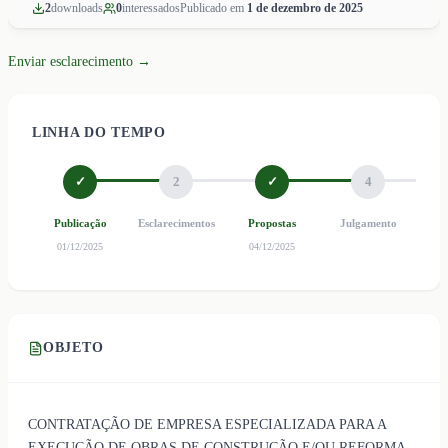
2
download
s
0
interessado
s
Publicado em
1 de dezembro de 2025
Enviar esclarecimento →
LINHA DO TEMPO
✓
2
✓
4
Publicação
Esclarecimentos
Propostas
Julgamento
Ho
01/12/2025
04/12/2025
OBJETO
CONTRATAÇÃO DE EMPRESA ESPECIALIZADA PARA A
EXECUÇÃO DE OBRAS DE CONSTRUÇÃO E/OU REFORMA