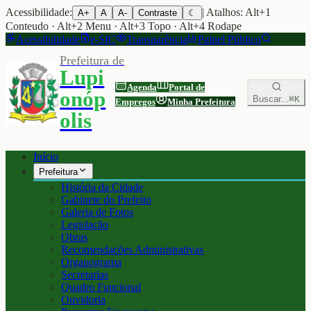
Acessibilidade:
| Atalhos: Alt+1
A+
A
A-
Contraste
☾
Conteudo · Alt+2 Menu · Alt+3 Topo · Alt+4 Rodape
Acessibilidade
e-SIC
Transparência
Painel Público
Prefeitura de
Lupi
Agenda
Portal de
onóp
Buscar...
⌘K
Empregos
Minha Prefeitura
olis
Início
Prefeitura
História da Cidade
Gabinete do Prefeito
Galeria de Fotos
Legislação
Obras
Recomendações Administrativas
Organograma
Secretarias
Quadro Funcional
Ouvidoria