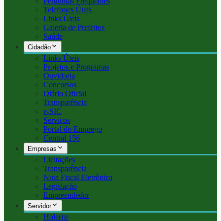
Perguntas Frequentes
Telefones Úteis
Links Úteis
Galeria de Prefeitos
Saúde
Cidadão
Links Úteis
Projetos e Programas
Ouvidoria
Concursos
Diário Oficial
Transparência
e-SIC
Serviços
Portal do Emprego
Central 156
Empresas
Licitações
Transparência
Nota Fiscal Eletrônica
Legislação
Empreendedor
Servidor
Holerite