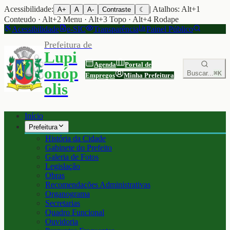
Acessibilidade:
| Atalhos: Alt+1
A+
A
A-
Contraste
☾
Conteudo · Alt+2 Menu · Alt+3 Topo · Alt+4 Rodape
Acessibilidade
e-SIC
Transparência
Painel Público
Prefeitura de
Lupi
Agenda
Portal de
onóp
Buscar...
⌘K
Empregos
Minha Prefeitura
olis
Início
Prefeitura
História da Cidade
Gabinete do Prefeito
Galeria de Fotos
Legislação
Obras
Recomendações Administrativas
Organograma
Secretarias
Quadro Funcional
Ouvidoria