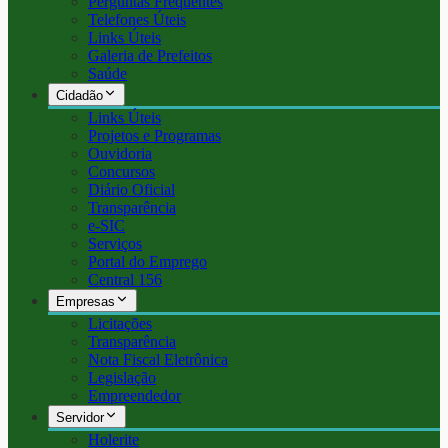
Perguntas Frequentes
Telefones Úteis
Links Úteis
Galeria de Prefeitos
Saúde
Cidadão
Links Úteis
Projetos e Programas
Ouvidoria
Concursos
Diário Oficial
Transparência
e-SIC
Serviços
Portal do Emprego
Central 156
Empresas
Licitações
Transparência
Nota Fiscal Eletrônica
Legislação
Empreendedor
Servidor
Holerite