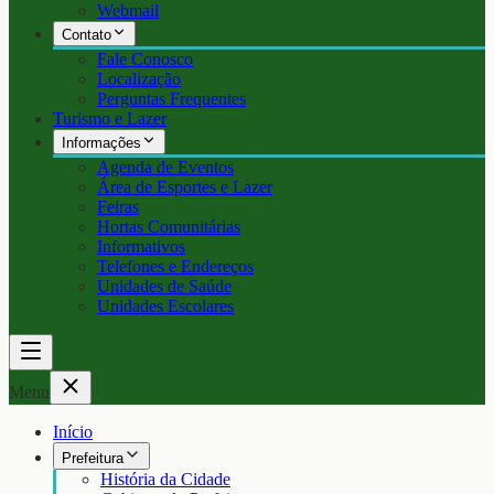
Webmail
Contato
Fale Conosco
Localização
Perguntas Frequentes
Turismo e Lazer
Informações
Agenda de Eventos
Área de Esportes e Lazer
Feiras
Hortas Comunitárias
Informativos
Telefones e Endereços
Unidades de Saúde
Unidades Escolares
Menu
Início
Prefeitura
História da Cidade