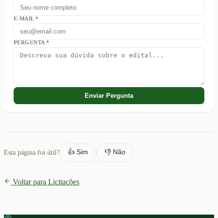
E-MAIL *
PERGUNTA *
Enviar Pergunta
👍 Sim
👎 Não
Esta página foi útil?
Voltar para Licitações