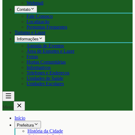
Webmail
Contato
Fale Conosco
Localização
Perguntas Frequentes
Turismo e Lazer
Informações
Agenda de Eventos
Área de Esportes e Lazer
Feiras
Hortas Comunitárias
Informativos
Telefones e Endereços
Unidades de Saúde
Unidades Escolares
Menu
Início
Prefeitura
História da Cidade