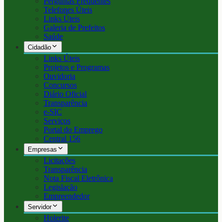
Perguntas Frequentes
Telefones Úteis
Links Úteis
Galeria de Prefeitos
Saúde
Cidadão
Links Úteis
Projetos e Programas
Ouvidoria
Concursos
Diário Oficial
Transparência
e-SIC
Serviços
Portal do Emprego
Central 156
Empresas
Licitações
Transparência
Nota Fiscal Eletrônica
Legislação
Empreendedor
Servidor
Holerite