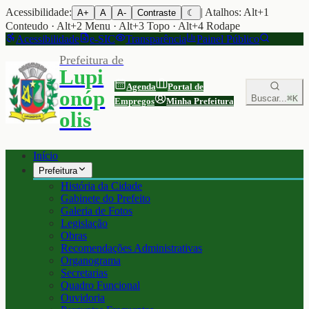
Acessibilidade:
| Atalhos: Alt+1
A+
A
A-
Contraste
☾
Conteudo · Alt+2 Menu · Alt+3 Topo · Alt+4 Rodape
Acessibilidade
e-SIC
Transparência
Painel Público
Prefeitura de
Lupi
Agenda
Portal de
onóp
Buscar...
⌘K
Empregos
Minha Prefeitura
olis
Início
Prefeitura
História da Cidade
Gabinete do Prefeito
Galeria de Fotos
Legislação
Obras
Recomendações Administrativas
Organograma
Secretarias
Quadro Funcional
Ouvidoria