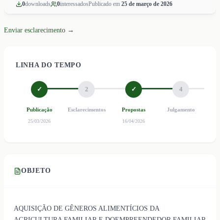
0
download
s
0
interessado
s
Publicado em
25 de março de 2026
Enviar esclarecimento →
LINHA DO TEMPO
✓
2
✓
4
Publicação
Esclarecimentos
Propostas
Julgamento
Ho
25/03/2026
16/04/2026
OBJETO
AQUISIÇÃO DE GÊNEROS ALIMENTÍCIOS DA
AGRICULTURA FAMILIAR E DOEMPREENDEDOR FAMILIAR