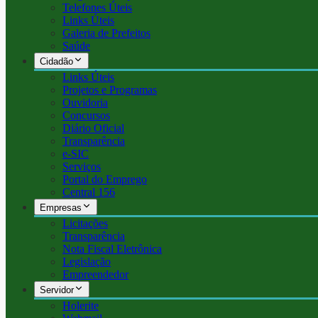
Telefones Úteis
Links Úteis
Galeria de Prefeitos
Saúde
Cidadão
Links Úteis
Projetos e Programas
Ouvidoria
Concursos
Diário Oficial
Transparência
e-SIC
Serviços
Portal do Emprego
Central 156
Empresas
Licitações
Transparência
Nota Fiscal Eletrônica
Legislação
Empreendedor
Servidor
Holerite