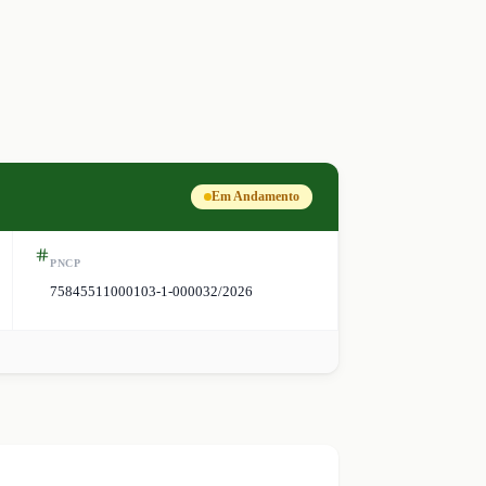
Em Andamento
PNCP
75845511000103-1-000032/2026