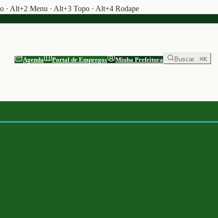
do · Alt+2 Menu · Alt+3 Topo · Alt+4 Rodape
Buscar...
⌘K
Agenda
Portal de Empregos
Minha Prefeitura