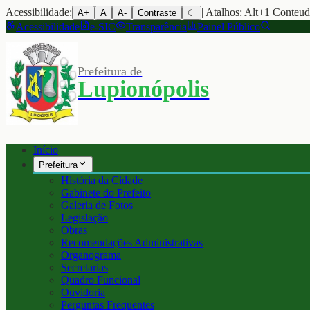
Acessibilidade:
| Atalhos: Alt+1 Conteu
A+
A
A-
Contraste
☾
Acessibilidade
e-SIC
Transparência
Painel Público
Prefeitura de
Lupionópolis
Início
Prefeitura
História da Cidade
Gabinete do Prefeito
Galeria de Fotos
Legislação
Obras
Recomendações Administrativas
Organograma
Secretarias
Quadro Funcional
Ouvidoria
Perguntas Frequentes