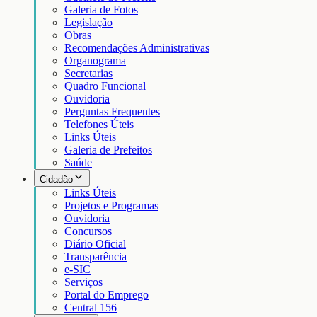
Galeria de Fotos
Legislação
Obras
Recomendações Administrativas
Organograma
Secretarias
Quadro Funcional
Ouvidoria
Perguntas Frequentes
Telefones Úteis
Links Úteis
Galeria de Prefeitos
Saúde
Cidadão
Links Úteis
Projetos e Programas
Ouvidoria
Concursos
Diário Oficial
Transparência
e-SIC
Serviços
Portal do Emprego
Central 156