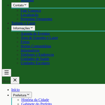
Webmail
Contato
Fale Conosco
Localização
Perguntas Frequentes
Turismo e Lazer
Informações
Agenda de Eventos
Área de Esportes e Lazer
Feiras
Hortas Comunitárias
Informativos
Telefones e Endereços
Unidades de Saúde
Unidades Escolares
Menu
Início
Prefeitura
História da Cidade
Gabinete do Prefeito