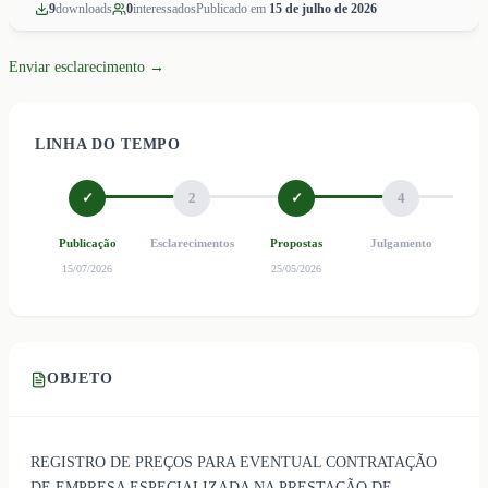
9
download
s
0
interessado
s
Publicado em
15 de julho de 2026
Enviar esclarecimento →
LINHA DO TEMPO
✓
2
✓
4
Publicação
Esclarecimentos
Propostas
Julgamento
Ho
15/07/2026
25/05/2026
OBJETO
REGISTRO DE PREÇOS PARA EVENTUAL CONTRATAÇÃO
DE EMPRESA ESPECIALIZADA NA PRESTAÇÃO DE