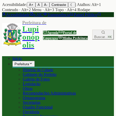
Acessibilidade:
| Atalhos: Alt+1
A+
A
A-
Contraste
☾
Conteudo · Alt+2 Menu · Alt+3 Topo · Alt+4 Rodape
Acessibilidade
e-SIC
Transparência
Painel Público
Prefeitura de
Lupi
Agenda
Portal de
onóp
Buscar...
⌘K
Empregos
Minha Prefeitura
olis
Início
Prefeitura
História da Cidade
Gabinete do Prefeito
Galeria de Fotos
Legislação
Obras
Recomendações Administrativas
Organograma
Secretarias
Quadro Funcional
Ouvidoria