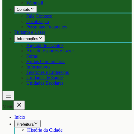
Webmail
Contato
Fale Conosco
Localização
Perguntas Frequentes
Turismo e Lazer
Informações
Agenda de Eventos
Área de Esportes e Lazer
Feiras
Hortas Comunitárias
Informativos
Telefones e Endereços
Unidades de Saúde
Unidades Escolares
Menu
Início
Prefeitura
História da Cidade