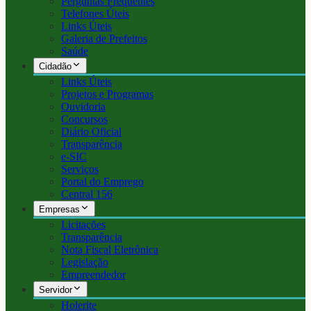
Perguntas Frequentes
Telefones Úteis
Links Úteis
Galeria de Prefeitos
Saúde
Cidadão
Links Úteis
Projetos e Programas
Ouvidoria
Concursos
Diário Oficial
Transparência
e-SIC
Serviços
Portal do Emprego
Central 156
Empresas
Licitações
Transparência
Nota Fiscal Eletrônica
Legislação
Empreendedor
Servidor
Holerite