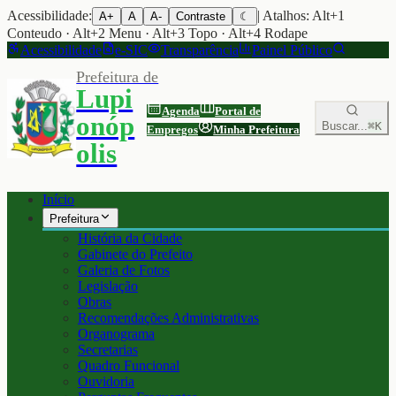
Acessibilidade:
| Atalhos: Alt+1
A+
A
A-
Contraste
☾
Conteudo · Alt+2 Menu · Alt+3 Topo · Alt+4 Rodape
Acessibilidade
e-SIC
Transparência
Painel Público
Prefeitura de
Lupi
Agenda
Portal de
onóp
Buscar...
⌘K
Empregos
Minha Prefeitura
olis
Início
Prefeitura
História da Cidade
Gabinete do Prefeito
Galeria de Fotos
Legislação
Obras
Recomendações Administrativas
Organograma
Secretarias
Quadro Funcional
Ouvidoria