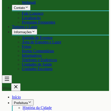
Webmail
Contato
Fale Conosco
Localização
Perguntas Frequentes
Turismo e Lazer
Informações
Agenda de Eventos
Área de Esportes e Lazer
Feiras
Hortas Comunitárias
Informativos
Telefones e Endereços
Unidades de Saúde
Unidades Escolares
Menu
Início
Prefeitura
História da Cidade