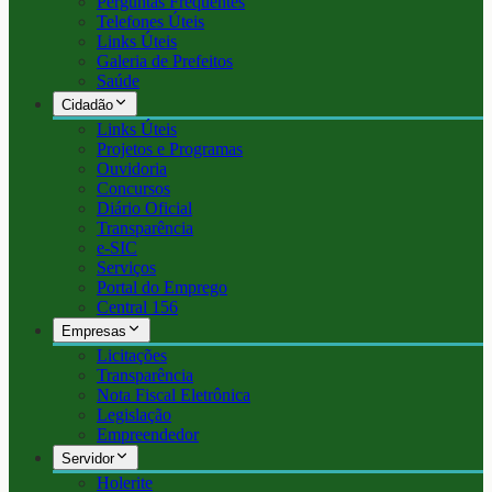
Perguntas Frequentes
Telefones Úteis
Links Úteis
Galeria de Prefeitos
Saúde
Cidadão
Links Úteis
Projetos e Programas
Ouvidoria
Concursos
Diário Oficial
Transparência
e-SIC
Serviços
Portal do Emprego
Central 156
Empresas
Licitações
Transparência
Nota Fiscal Eletrônica
Legislação
Empreendedor
Servidor
Holerite