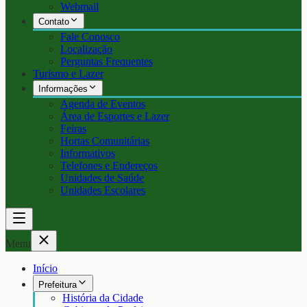
Webmail
Contato
Fale Conosco
Localização
Perguntas Frequentes
Turismo e Lazer
Informações
Agenda de Eventos
Área de Esportes e Lazer
Feiras
Hortas Comunitárias
Informativos
Telefones e Endereços
Unidades de Saúde
Unidades Escolares
Menu
Início
Prefeitura
História da Cidade