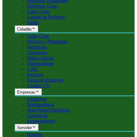
Perguntas Frequentes
Telefones Úteis
Links Úteis
Galeria de Prefeitos
Saúde
Cidadão
Links Úteis
Projetos e Programas
Ouvidoria
Concursos
Diário Oficial
Transparência
e-SIC
Serviços
Portal do Emprego
Central 156
Empresas
Licitações
Transparência
Nota Fiscal Eletrônica
Legislação
Empreendedor
Servidor
Holerite