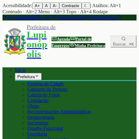
Acessibilidade:
| Atalhos: Alt+1
A+
A
A-
Contraste
☾
Conteudo · Alt+2 Menu · Alt+3 Topo · Alt+4 Rodape
Acessibilidade
e-SIC
Transparência
Painel Público
Prefeitura de
Lupi
Agenda
Portal de
onóp
Buscar...
⌘K
Empregos
Minha Prefeitura
olis
Início
Prefeitura
História da Cidade
Gabinete do Prefeito
Galeria de Fotos
Legislação
Obras
Recomendações Administrativas
Organograma
Secretarias
Quadro Funcional
Ouvidoria