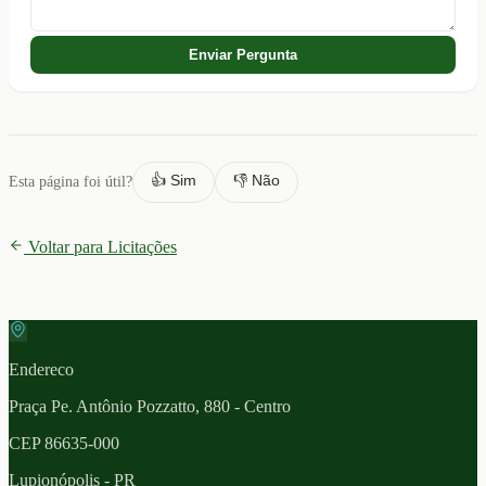
Enviar Pergunta
👍 Sim
👎 Não
Esta página foi útil?
Voltar para Licitações
Endereco
Praça Pe. Antônio Pozzatto, 880 - Centro
CEP
86635-000
Lupionópolis
- PR