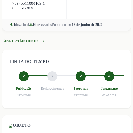
75845511000103-1-
000051/2026
1
download
0
interessado
s
Publicado em
18 de junho de 2026
Enviar esclarecimento →
LINHA DO TEMPO
✓
2
✓
✓
Publicação
Esclarecimentos
Propostas
Julgamento
Ho
18/06/2026
02/07/2026
02/07/2026
0
OBJETO