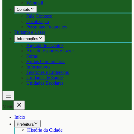
Webmail
Contato
Fale Conosco
Localização
Perguntas Frequentes
Turismo e Lazer
Informações
Agenda de Eventos
Área de Esportes e Lazer
Feiras
Hortas Comunitárias
Informativos
Telefones e Endereços
Unidades de Saúde
Unidades Escolares
Menu
Início
Prefeitura
História da Cidade