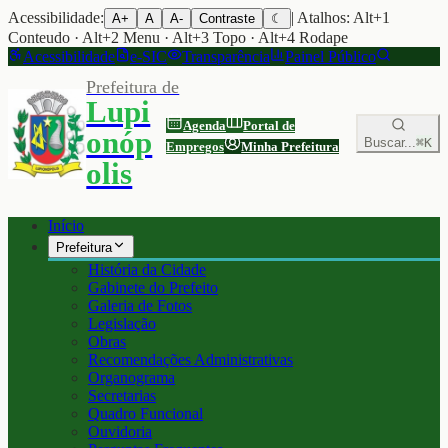
Acessibilidade:
| Atalhos: Alt+1
A+
A
A-
Contraste
☾
Conteudo · Alt+2 Menu · Alt+3 Topo · Alt+4 Rodape
Acessibilidade
e-SIC
Transparência
Painel Público
Prefeitura de
Lupi
Agenda
Portal de
onóp
Buscar...
⌘K
Empregos
Minha Prefeitura
olis
Início
Prefeitura
História da Cidade
Gabinete do Prefeito
Galeria de Fotos
Legislação
Obras
Recomendações Administrativas
Organograma
Secretarias
Quadro Funcional
Ouvidoria