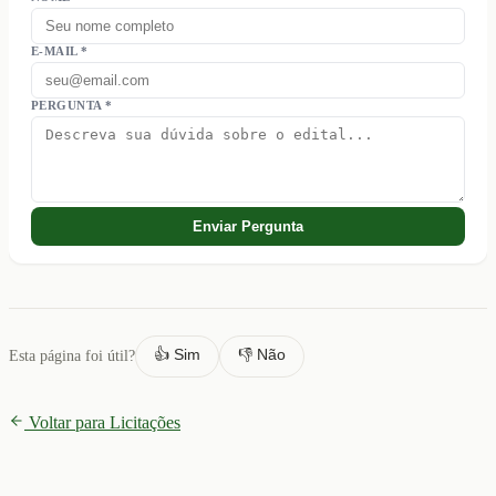
E-MAIL *
PERGUNTA *
Enviar Pergunta
👍 Sim
👎 Não
Esta página foi útil?
Voltar para Licitações