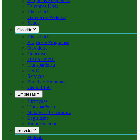
Perguntas Frequentes
Telefones Úteis
Links Úteis
Galeria de Prefeitos
Saúde
Cidadão
Links Úteis
Projetos e Programas
Ouvidoria
Concursos
Diário Oficial
Transparência
e-SIC
Serviços
Portal do Emprego
Central 156
Empresas
Licitações
Transparência
Nota Fiscal Eletrônica
Legislação
Empreendedor
Servidor
Holerite