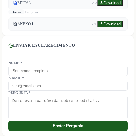
EDITAL
Download
3
Outro
1
arquivo
ANEXO 1
Download
6
ENVIAR ESCLARECIMENTO
NOME *
E-MAIL *
PERGUNTA *
Enviar Pergunta