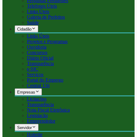
Perguntas Frequentes
Telefones Úteis
Links Úteis
Galeria de Prefeitos
Saúde
Cidadão
Links Úteis
Projetos e Programas
Ouvidoria
Concursos
Diário Oficial
Transparência
e-SIC
Serviços
Portal do Emprego
Central 156
Empresas
Licitações
Transparência
Nota Fiscal Eletrônica
Legislação
Empreendedor
Servidor
Holerite