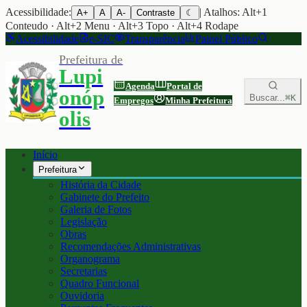
Acessibilidade:
| Atalhos: Alt+1
A+
A
A-
Contraste
☾
Conteudo · Alt+2 Menu · Alt+3 Topo · Alt+4 Rodape
Acessibilidade
e-SIC
Transparência
Painel Público
Prefeitura de
Lupi
Agenda
Portal de
onóp
Buscar...
⌘K
Empregos
Minha Prefeitura
olis
Início
Prefeitura
História da Cidade
Gabinete do Prefeito
Galeria de Fotos
Legislação
Obras
Recomendações Administrativas
Organograma
Secretarias
Quadro Funcional
Ouvidoria