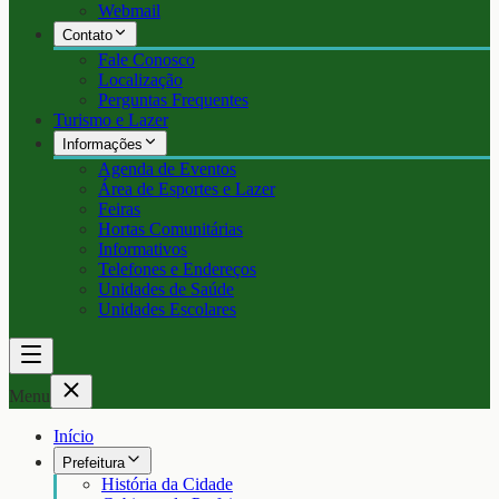
Webmail
Contato
Fale Conosco
Localização
Perguntas Frequentes
Turismo e Lazer
Informações
Agenda de Eventos
Área de Esportes e Lazer
Feiras
Hortas Comunitárias
Informativos
Telefones e Endereços
Unidades de Saúde
Unidades Escolares
Menu
Início
Prefeitura
História da Cidade