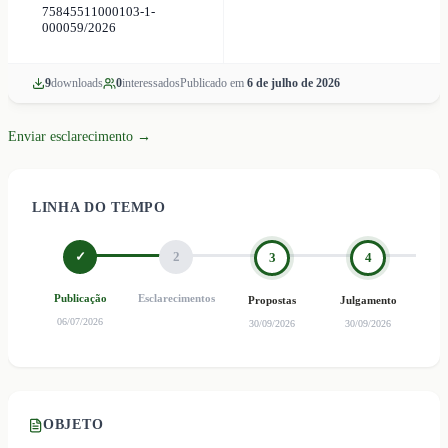
75845511000103-1-
000059/2026
9
download
s
0
interessado
s
Publicado em
6 de julho de 2026
Enviar esclarecimento →
LINHA DO TEMPO
✓
2
3
4
Publicação
Esclarecimentos
Ho
Propostas
Julgamento
06/07/2026
30/09/2026
30/09/2026
OBJETO