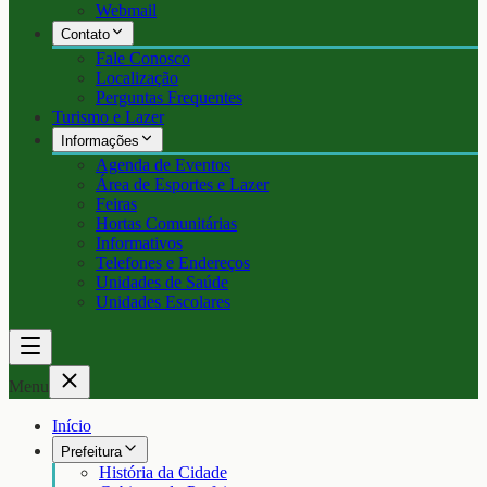
Webmail
Contato
Fale Conosco
Localização
Perguntas Frequentes
Turismo e Lazer
Informações
Agenda de Eventos
Área de Esportes e Lazer
Feiras
Hortas Comunitárias
Informativos
Telefones e Endereços
Unidades de Saúde
Unidades Escolares
Menu
Início
Prefeitura
História da Cidade