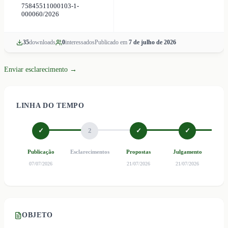
75845511000103-1-
000060/2026
35
download
s
0
interessado
s
Publicado em
7 de julho de 2026
Enviar esclarecimento →
LINHA DO TEMPO
✓
2
✓
✓
Publicação
Esclarecimentos
Propostas
Julgamento
Ho
07/07/2026
21/07/2026
21/07/2026
OBJETO