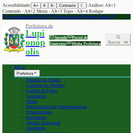
Acessibilidade:
| Atalhos: Alt+1
A+
A
A-
Contraste
☾
Conteudo · Alt+2 Menu · Alt+3 Topo · Alt+4 Rodape
Acessibilidade
e-SIC
Transparência
Painel Público
Prefeitura de
Lupi
Agenda
Portal de
onóp
Buscar...
⌘K
Empregos
Minha Prefeitura
olis
Início
Prefeitura
História da Cidade
Gabinete do Prefeito
Galeria de Fotos
Legislação
Obras
Recomendações Administrativas
Organograma
Secretarias
Quadro Funcional
Ouvidoria