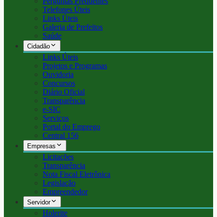
Perguntas Frequentes
Telefones Úteis
Links Úteis
Galeria de Prefeitos
Saúde
Cidadão
Links Úteis
Projetos e Programas
Ouvidoria
Concursos
Diário Oficial
Transparência
e-SIC
Serviços
Portal do Emprego
Central 156
Empresas
Licitações
Transparência
Nota Fiscal Eletrônica
Legislação
Empreendedor
Servidor
Holerite