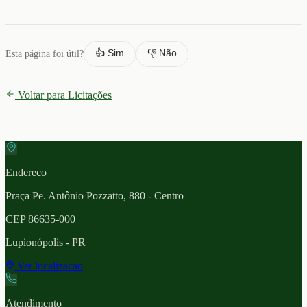
👍 Sim
👎 Não
Esta página foi útil?
Voltar para Licitações
Endereco
Praça Pe. Antônio Pozzatto, 880 - Centro
CEP
86635-000
Lupionópolis
- PR
Ver localizacao
Atendimento