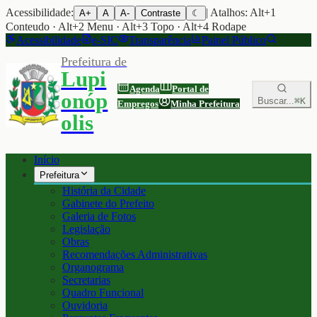
Acessibilidade:
| Atalhos: Alt+1
A+
A
A-
Contraste
☾
Conteudo · Alt+2 Menu · Alt+3 Topo · Alt+4 Rodape
Acessibilidade
e-SIC
Transparência
Painel Público
Prefeitura de
Lupi
Agenda
Portal de
onóp
Buscar...
⌘K
Empregos
Minha Prefeitura
olis
Início
Prefeitura
História da Cidade
Gabinete do Prefeito
Galeria de Fotos
Legislação
Obras
Recomendações Administrativas
Organograma
Secretarias
Quadro Funcional
Ouvidoria