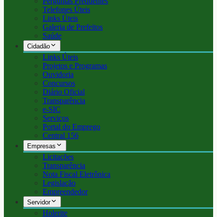
Perguntas Frequentes
Telefones Úteis
Links Úteis
Galeria de Prefeitos
Saúde
Cidadão
Links Úteis
Projetos e Programas
Ouvidoria
Concursos
Diário Oficial
Transparência
e-SIC
Serviços
Portal do Emprego
Central 156
Empresas
Licitações
Transparência
Nota Fiscal Eletrônica
Legislação
Empreendedor
Servidor
Holerite