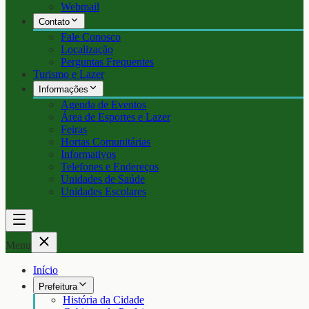
Webmail
Contato
Fale Conosco
Localização
Perguntas Frequentes
Turismo e Lazer
Informações
Agenda de Eventos
Área de Esportes e Lazer
Feiras
Hortas Comunitárias
Informativos
Telefones e Endereços
Unidades de Saúde
Unidades Escolares
Menu
Início
Prefeitura
História da Cidade