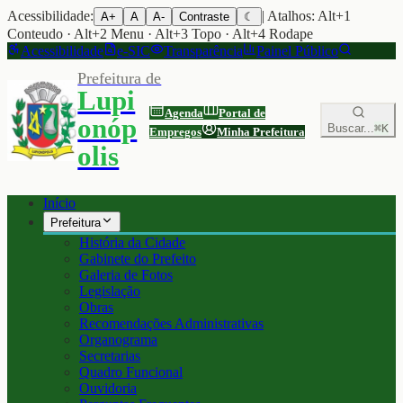
Acessibilidade:
| Atalhos: Alt+1
A+
A
A-
Contraste
☾
Conteudo · Alt+2 Menu · Alt+3 Topo · Alt+4 Rodape
Acessibilidade
e-SIC
Transparência
Painel Público
Prefeitura de
Lupi
Agenda
Portal de
onóp
Buscar...
⌘K
Empregos
Minha Prefeitura
olis
Início
Prefeitura
História da Cidade
Gabinete do Prefeito
Galeria de Fotos
Legislação
Obras
Recomendações Administrativas
Organograma
Secretarias
Quadro Funcional
Ouvidoria