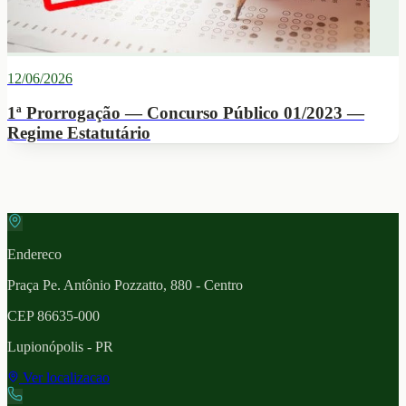
12/06/2026
1ª Prorrogação — Concurso Público 01/2023 —
Regime Estatutário
Endereco
Praça Pe. Antônio Pozzatto, 880 - Centro
CEP
86635-000
Lupionópolis
- PR
Ver localizacao