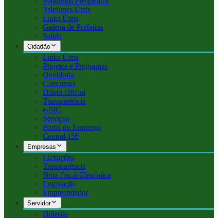
Perguntas Frequentes
Telefones Úteis
Links Úteis
Galeria de Prefeitos
Saúde
Cidadão
Links Úteis
Projetos e Programas
Ouvidoria
Concursos
Diário Oficial
Transparência
e-SIC
Serviços
Portal do Emprego
Central 156
Empresas
Licitações
Transparência
Nota Fiscal Eletrônica
Legislação
Empreendedor
Servidor
Holerite