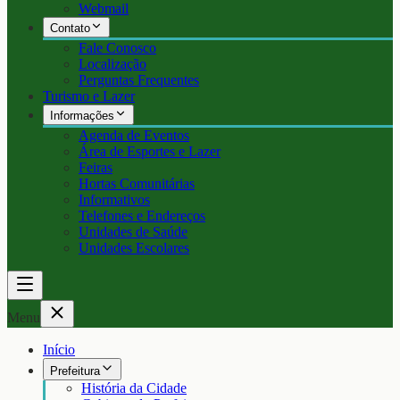
Webmail
Contato
Fale Conosco
Localização
Perguntas Frequentes
Turismo e Lazer
Informações
Agenda de Eventos
Área de Esportes e Lazer
Feiras
Hortas Comunitárias
Informativos
Telefones e Endereços
Unidades de Saúde
Unidades Escolares
Menu
Início
Prefeitura
História da Cidade