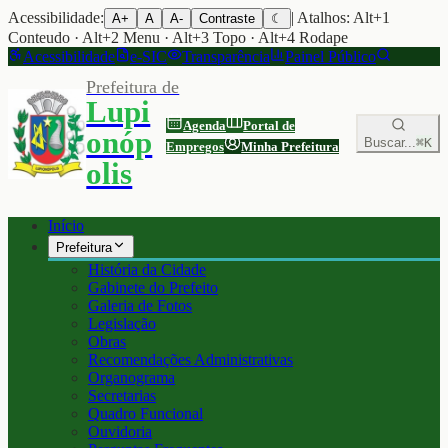
Acessibilidade:
| Atalhos: Alt+1
A+
A
A-
Contraste
☾
Conteudo · Alt+2 Menu · Alt+3 Topo · Alt+4 Rodape
Acessibilidade
e-SIC
Transparência
Painel Público
Prefeitura de
Lupi
Agenda
Portal de
onóp
Buscar...
⌘K
Empregos
Minha Prefeitura
olis
Início
Prefeitura
História da Cidade
Gabinete do Prefeito
Galeria de Fotos
Legislação
Obras
Recomendações Administrativas
Organograma
Secretarias
Quadro Funcional
Ouvidoria