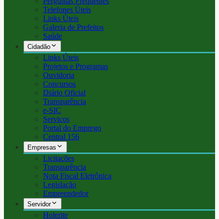
Perguntas Frequentes
Telefones Úteis
Links Úteis
Galeria de Prefeitos
Saúde
Cidadão
Links Úteis
Projetos e Programas
Ouvidoria
Concursos
Diário Oficial
Transparência
e-SIC
Serviços
Portal do Emprego
Central 156
Empresas
Licitações
Transparência
Nota Fiscal Eletrônica
Legislação
Empreendedor
Servidor
Holerite