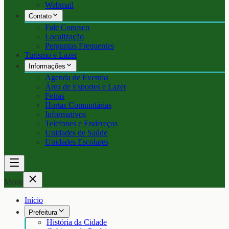
Webmail
Contato
Fale Conosco
Localização
Perguntas Frequentes
Turismo e Lazer
Informações
Agenda de Eventos
Área de Esportes e Lazer
Feiras
Hortas Comunitárias
Informativos
Telefones e Endereços
Unidades de Saúde
Unidades Escolares
Menu
Início
Prefeitura
História da Cidade