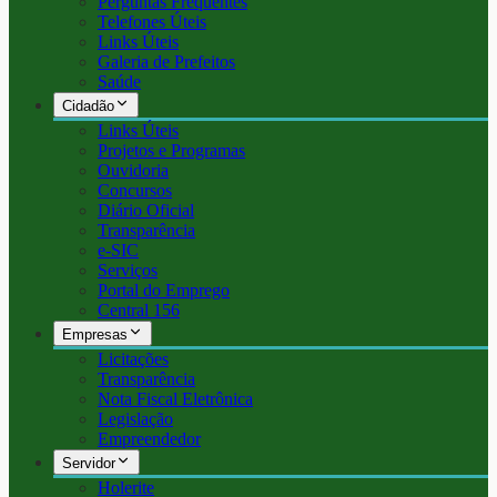
Perguntas Frequentes
Telefones Úteis
Links Úteis
Galeria de Prefeitos
Saúde
Cidadão
Links Úteis
Projetos e Programas
Ouvidoria
Concursos
Diário Oficial
Transparência
e-SIC
Serviços
Portal do Emprego
Central 156
Empresas
Licitações
Transparência
Nota Fiscal Eletrônica
Legislação
Empreendedor
Servidor
Holerite