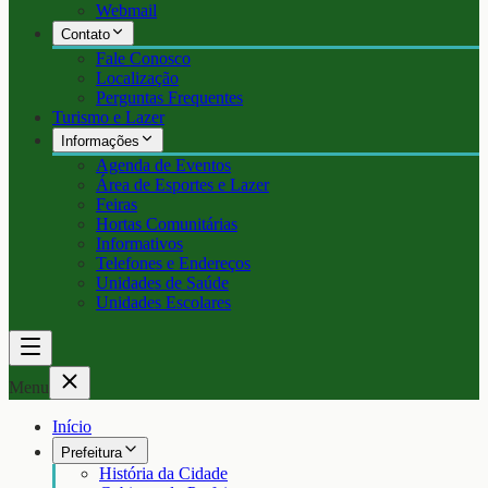
Webmail
Contato
Fale Conosco
Localização
Perguntas Frequentes
Turismo e Lazer
Informações
Agenda de Eventos
Área de Esportes e Lazer
Feiras
Hortas Comunitárias
Informativos
Telefones e Endereços
Unidades de Saúde
Unidades Escolares
Menu
Início
Prefeitura
História da Cidade