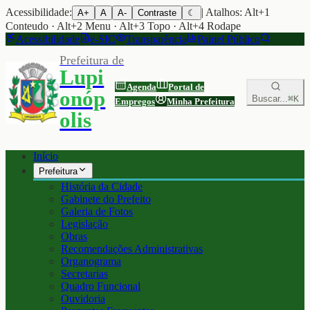
Acessibilidade:
| Atalhos: Alt+1
A+
A
A-
Contraste
☾
Conteudo · Alt+2 Menu · Alt+3 Topo · Alt+4 Rodape
Acessibilidade
e-SIC
Transparência
Painel Público
Prefeitura de
Lupi
Agenda
Portal de
onóp
Buscar...
⌘K
Empregos
Minha Prefeitura
olis
Início
Prefeitura
História da Cidade
Gabinete do Prefeito
Galeria de Fotos
Legislação
Obras
Recomendações Administrativas
Organograma
Secretarias
Quadro Funcional
Ouvidoria