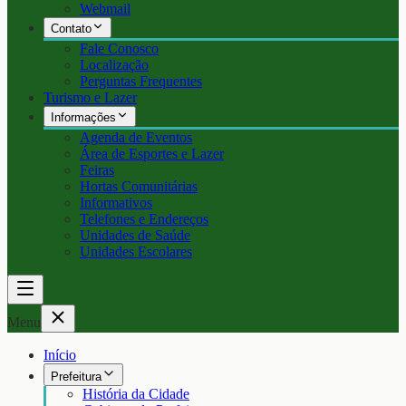
Webmail
Contato
Fale Conosco
Localização
Perguntas Frequentes
Turismo e Lazer
Informações
Agenda de Eventos
Área de Esportes e Lazer
Feiras
Hortas Comunitárias
Informativos
Telefones e Endereços
Unidades de Saúde
Unidades Escolares
Menu
Início
Prefeitura
História da Cidade