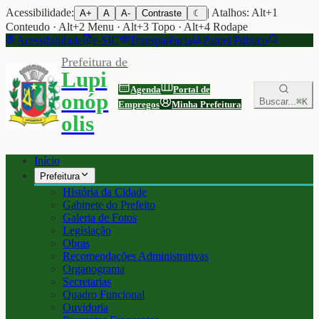
Acessibilidade:
| Atalhos: Alt+1
A+
A
A-
Contraste
☾
Conteudo · Alt+2 Menu · Alt+3 Topo · Alt+4 Rodape
Acessibilidade
e-SIC
Transparência
Painel Público
Prefeitura de
Lupi
Agenda
Portal de
onóp
Buscar...
⌘K
Empregos
Minha Prefeitura
olis
Início
Prefeitura
História da Cidade
Gabinete do Prefeito
Galeria de Fotos
Legislação
Obras
Recomendações Administrativas
Organograma
Secretarias
Quadro Funcional
Ouvidoria