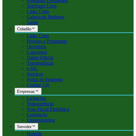
Perguntas Frequentes
Telefones Úteis
Links Úteis
Galeria de Prefeitos
Saúde
Cidadão
Links Úteis
Projetos e Programas
Ouvidoria
Concursos
Diário Oficial
Transparência
e-SIC
Serviços
Portal do Emprego
Central 156
Empresas
Licitações
Transparência
Nota Fiscal Eletrônica
Legislação
Empreendedor
Servidor
Holerite