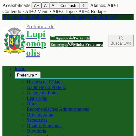
Acessibilidade:
| Atalhos: Alt+1
A+
A
A-
Contraste
☾
Conteudo · Alt+2 Menu · Alt+3 Topo · Alt+4 Rodape
Acessibilidade
e-SIC
Transparência
Painel Público
Prefeitura de
Lupi
Agenda
Portal de
onóp
Buscar...
⌘K
Empregos
Minha Prefeitura
olis
Início
Prefeitura
História da Cidade
Gabinete do Prefeito
Galeria de Fotos
Legislação
Obras
Recomendações Administrativas
Organograma
Secretarias
Quadro Funcional
Ouvidoria