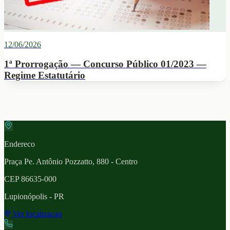
12/06/2026
1ª Prorrogação — Concurso Público 01/2023 —
Regime Estatutário
Endereco
Praça Pe. Antônio Pozzatto, 880 - Centro
CEP
86635-000
Lupionópolis
- PR
Ver localizacao