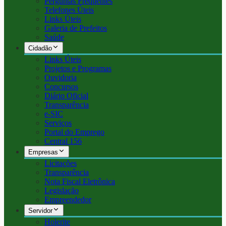
Perguntas Frequentes
Telefones Úteis
Links Úteis
Galeria de Prefeitos
Saúde
Cidadão
Links Úteis
Projetos e Programas
Ouvidoria
Concursos
Diário Oficial
Transparência
e-SIC
Serviços
Portal do Emprego
Central 156
Empresas
Licitações
Transparência
Nota Fiscal Eletrônica
Legislação
Empreendedor
Servidor
Holerite