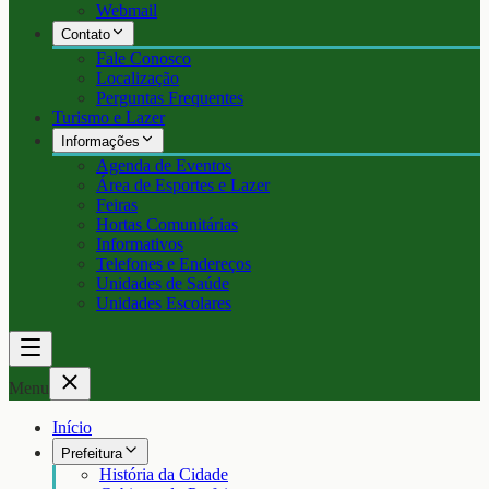
Webmail
Contato
Fale Conosco
Localização
Perguntas Frequentes
Turismo e Lazer
Informações
Agenda de Eventos
Área de Esportes e Lazer
Feiras
Hortas Comunitárias
Informativos
Telefones e Endereços
Unidades de Saúde
Unidades Escolares
Menu
Início
Prefeitura
História da Cidade