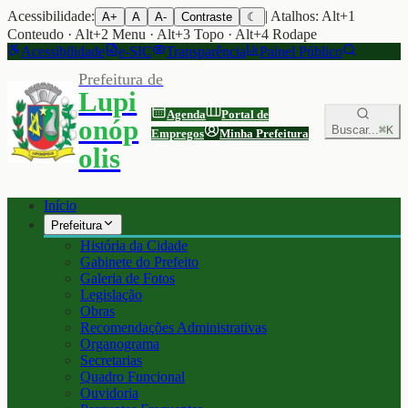
Acessibilidade:
| Atalhos: Alt+1
A+
A
A-
Contraste
☾
Conteudo · Alt+2 Menu · Alt+3 Topo · Alt+4 Rodape
Acessibilidade
e-SIC
Transparência
Painel Público
Prefeitura de
Lupi
Agenda
Portal de
onóp
Buscar...
⌘K
Empregos
Minha Prefeitura
olis
Início
Prefeitura
História da Cidade
Gabinete do Prefeito
Galeria de Fotos
Legislação
Obras
Recomendações Administrativas
Organograma
Secretarias
Quadro Funcional
Ouvidoria