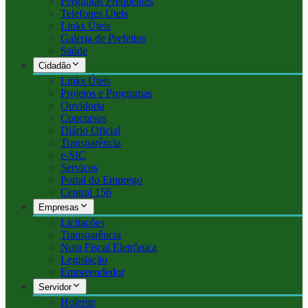
Perguntas Frequentes
Telefones Úteis
Links Úteis
Galeria de Prefeitos
Saúde
Cidadão
Links Úteis
Projetos e Programas
Ouvidoria
Concursos
Diário Oficial
Transparência
e-SIC
Serviços
Portal do Emprego
Central 156
Empresas
Licitações
Transparência
Nota Fiscal Eletrônica
Legislação
Empreendedor
Servidor
Holerite