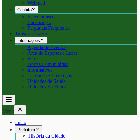
Webmail
Contato
Fale Conosco
Localização
Perguntas Frequentes
Turismo e Lazer
Informações
Agenda de Eventos
Área de Esportes e Lazer
Feiras
Hortas Comunitárias
Informativos
Telefones e Endereços
Unidades de Saúde
Unidades Escolares
Menu
Início
Prefeitura
História da Cidade