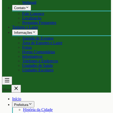
Webmail
Contato
Fale Conosco
Localização
Perguntas Frequentes
Turismo e Lazer
Informações
Agenda de Eventos
Área de Esportes e Lazer
Feiras
Hortas Comunitárias
Informativos
Telefones e Endereços
Unidades de Saúde
Unidades Escolares
Menu
Início
Prefeitura
História da Cidade