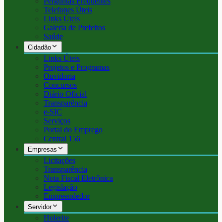
Perguntas Frequentes
Telefones Úteis
Links Úteis
Galeria de Prefeitos
Saúde
Cidadão
Links Úteis
Projetos e Programas
Ouvidoria
Concursos
Diário Oficial
Transparência
e-SIC
Serviços
Portal do Emprego
Central 156
Empresas
Licitações
Transparência
Nota Fiscal Eletrônica
Legislação
Empreendedor
Servidor
Holerite