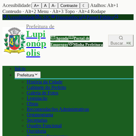
Acessibilidade:
| Atalhos: Alt+1
A+
A
A-
Contraste
☾
Conteudo · Alt+2 Menu · Alt+3 Topo · Alt+4 Rodape
Acessibilidade
e-SIC
Transparência
Painel Público
Prefeitura de
Lupi
Agenda
Portal de
onóp
Buscar...
⌘K
Empregos
Minha Prefeitura
olis
Início
Prefeitura
História da Cidade
Gabinete do Prefeito
Galeria de Fotos
Legislação
Obras
Recomendações Administrativas
Organograma
Secretarias
Quadro Funcional
Ouvidoria