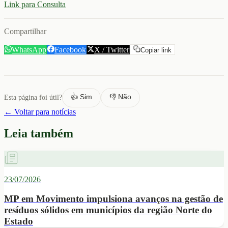
Link para Consulta
Compartilhar
WhatsApp
Facebook
X / Twitter
Copiar link
👍 Sim
👎 Não
Esta página foi útil?
← Voltar para notícias
Leia também
23/07/2026
MP em Movimento impulsiona avanços na gestão de
resíduos sólidos em municípios da região Norte do
Estado