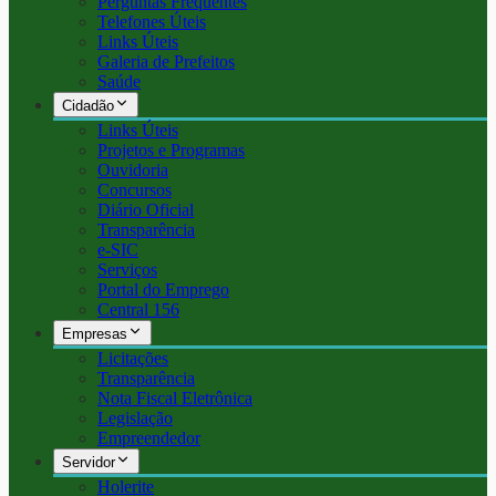
Perguntas Frequentes
Telefones Úteis
Links Úteis
Galeria de Prefeitos
Saúde
Cidadão
Links Úteis
Projetos e Programas
Ouvidoria
Concursos
Diário Oficial
Transparência
e-SIC
Serviços
Portal do Emprego
Central 156
Empresas
Licitações
Transparência
Nota Fiscal Eletrônica
Legislação
Empreendedor
Servidor
Holerite