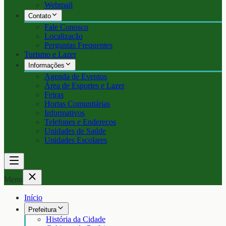
Webmail
Contato
Fale Conosco
Localização
Perguntas Frequentes
Turismo e Lazer
Informações
Agenda de Eventos
Área de Esportes e Lazer
Feiras
Hortas Comunitárias
Informativos
Telefones e Endereços
Unidades de Saúde
Unidades Escolares
Menu
Início
Prefeitura
História da Cidade