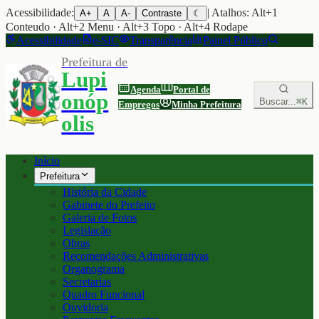
Acessibilidade:
| Atalhos: Alt+1
A+
A
A-
Contraste
☾
Conteudo · Alt+2 Menu · Alt+3 Topo · Alt+4 Rodape
Acessibilidade
e-SIC
Transparência
Painel Público
Prefeitura de
Lupi
Agenda
Portal de
onóp
Buscar...
⌘K
Empregos
Minha Prefeitura
olis
Início
Prefeitura
História da Cidade
Gabinete do Prefeito
Galeria de Fotos
Legislação
Obras
Recomendações Administrativas
Organograma
Secretarias
Quadro Funcional
Ouvidoria