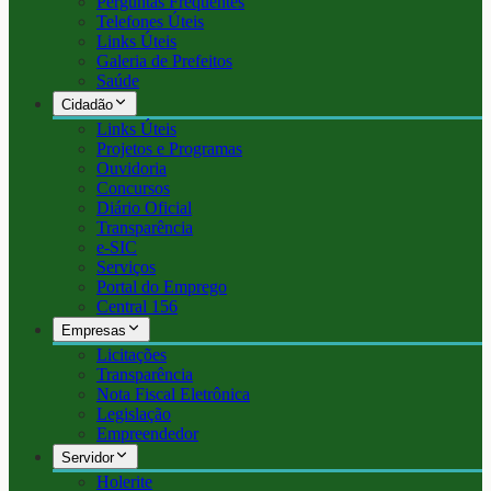
Perguntas Frequentes
Telefones Úteis
Links Úteis
Galeria de Prefeitos
Saúde
Cidadão
Links Úteis
Projetos e Programas
Ouvidoria
Concursos
Diário Oficial
Transparência
e-SIC
Serviços
Portal do Emprego
Central 156
Empresas
Licitações
Transparência
Nota Fiscal Eletrônica
Legislação
Empreendedor
Servidor
Holerite