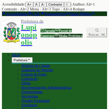
Acessibilidade:
| Atalhos: Alt+1
A+
A
A-
Contraste
☾
Conteudo · Alt+2 Menu · Alt+3 Topo · Alt+4 Rodape
Acessibilidade
e-SIC
Transparência
Painel Público
Prefeitura de
Lupi
Agenda
Portal de
onóp
Buscar...
⌘K
Empregos
Minha Prefeitura
olis
Início
Prefeitura
História da Cidade
Gabinete do Prefeito
Galeria de Fotos
Legislação
Obras
Recomendações Administrativas
Organograma
Secretarias
Quadro Funcional
Ouvidoria