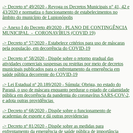
-> Decreto nº 49/2020 - Revoga os Decretos Municipais n° 41, 42 e
43/2020 e normatiza o funcionamento de estabelecimentos no
âmbito do município de Lupionópolis
-> Anexo I do Decreto 49/2020 - PLANO DE CONTINGÊNCIA
MUNICIPAL - CORONAVÍRUS (COVID 19)
-> Decreto nº 57/2020 - Estabelece critérios para uso de máscaras
pela população, em decorrência do COVID-19
-> Decreto nº 58/2020 - Dispõe sobre o retorno gradual das
atividades comerciais suspensas ou restritas por meio de decretos
municipais publicados para o enfrentamento da emergência em
saúde pública decorrente do COVID-19
-> Lei Estadual nº 20.189/2020 - Súmula: Obriga, no estado do
Paraná, o uso de máscara enquanto perdurar o estado de calamidade
pública em decorrência da pandemia do coronavírus SARS-COV-2,
e adota outras providências
-> Decreto nº 68/2020 - Dispõe sobre o funcionamento de
academias de esporte e dá outras providencias
-> Decreto nº 81/2020 - Dispõe sobre as medidas para
enfrentamento da emergência de saúde pública de importância