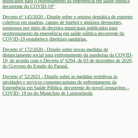
publicados para o enfrentamento da emergência em saúde pública
decorrente do COVID-19”
Decreto nº 145/2020 - Dispõe sobre o retorno deprática de esportes
coletivos em quadras, campo de futebol e ginásios deesportes,
suspensos por meio de decretos municipais publicados para
oenfrentamento da emergência em saúde pública decorrente do
COVID-19 eestabelece diretrizes sanitárias.
Decreto nº 172/2020 - Dispõe sobre novas medidas de
distanciamento social para enfrentamento da pandemia da COVID-
19, de acordo com o Decreto nº 6294, de 03 de dezembro de 2020,
do Governo do Estado do Paraná.
Decreto nº 52/2021 - Dispõe sobre as medidas restritivas às
atividades e serviços comomecanismo de enfrentamento da
Emergência em Saúde Pública, decorrente do novoCoronavírus –
COVID- 19 no do Município de Lupionópolis