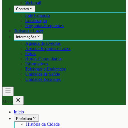
Webmail
Contato
Fale Conosco
Localização
Perguntas Frequentes
Turismo e Lazer
Informações
Agenda de Eventos
Área de Esportes e Lazer
Feiras
Hortas Comunitárias
Informativos
Telefones e Endereços
Unidades de Saúde
Unidades Escolares
Menu
Início
Prefeitura
História da Cidade