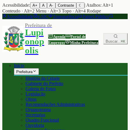
Acessibilidade:
| Atalhos: Alt+1
A+
A
A-
Contraste
☾
Conteudo · Alt+2 Menu · Alt+3 Topo · Alt+4 Rodape
Acessibilidade
e-SIC
Transparência
Painel Público
Prefeitura de
Lupi
Agenda
Portal de
onóp
Buscar...
⌘K
Empregos
Minha Prefeitura
olis
Início
Prefeitura
História da Cidade
Gabinete do Prefeito
Galeria de Fotos
Legislação
Obras
Recomendações Administrativas
Organograma
Secretarias
Quadro Funcional
Ouvidoria