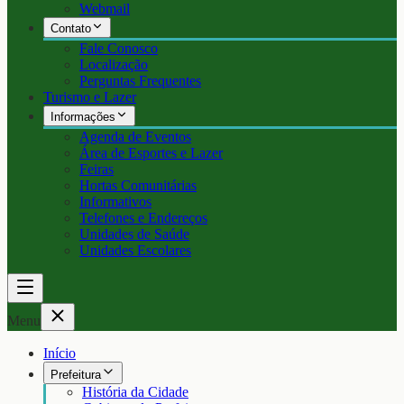
Webmail
Contato
Fale Conosco
Localização
Perguntas Frequentes
Turismo e Lazer
Informações
Agenda de Eventos
Área de Esportes e Lazer
Feiras
Hortas Comunitárias
Informativos
Telefones e Endereços
Unidades de Saúde
Unidades Escolares
Menu
Início
Prefeitura
História da Cidade