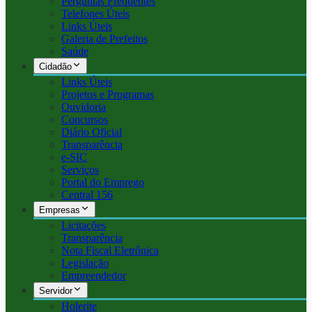
Perguntas Frequentes
Telefones Úteis
Links Úteis
Galeria de Prefeitos
Saúde
Cidadão
Links Úteis
Projetos e Programas
Ouvidoria
Concursos
Diário Oficial
Transparência
e-SIC
Serviços
Portal do Emprego
Central 156
Empresas
Licitações
Transparência
Nota Fiscal Eletrônica
Legislação
Empreendedor
Servidor
Holerite