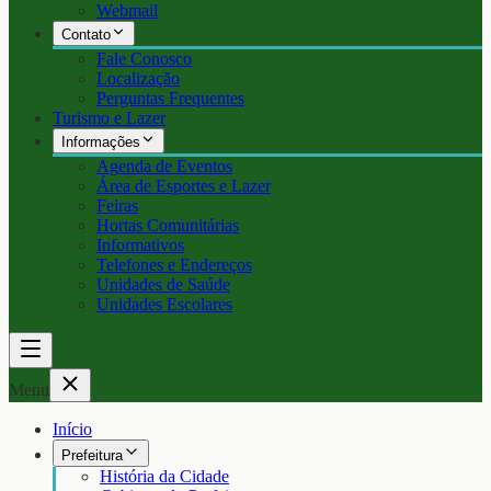
Webmail
Contato
Fale Conosco
Localização
Perguntas Frequentes
Turismo e Lazer
Informações
Agenda de Eventos
Área de Esportes e Lazer
Feiras
Hortas Comunitárias
Informativos
Telefones e Endereços
Unidades de Saúde
Unidades Escolares
Menu
Início
Prefeitura
História da Cidade