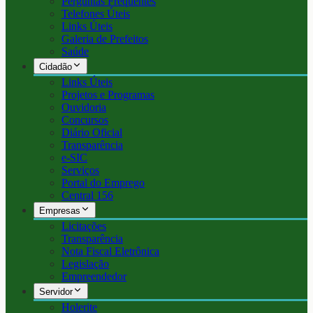
Perguntas Frequentes
Telefones Úteis
Links Úteis
Galeria de Prefeitos
Saúde
Cidadão
Links Úteis
Projetos e Programas
Ouvidoria
Concursos
Diário Oficial
Transparência
e-SIC
Serviços
Portal do Emprego
Central 156
Empresas
Licitações
Transparência
Nota Fiscal Eletrônica
Legislação
Empreendedor
Servidor
Holerite