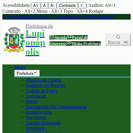
Acessibilidade:
| Atalhos: Alt+1
A+
A
A-
Contraste
☾
Conteudo · Alt+2 Menu · Alt+3 Topo · Alt+4 Rodape
Acessibilidade
e-SIC
Transparência
Painel Público
Prefeitura de
Lupi
Agenda
Portal de
onóp
Buscar...
⌘K
Empregos
Minha Prefeitura
olis
Início
Prefeitura
História da Cidade
Gabinete do Prefeito
Galeria de Fotos
Legislação
Obras
Recomendações Administrativas
Organograma
Secretarias
Quadro Funcional
Ouvidoria