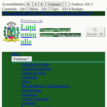
Acessibilidade:
| Atalhos: Alt+1
A+
A
A-
Contraste
☾
Conteudo · Alt+2 Menu · Alt+3 Topo · Alt+4 Rodape
Acessibilidade
e-SIC
Transparência
Painel Público
Prefeitura de
Lupi
Agenda
Portal de
onóp
Buscar...
⌘K
Empregos
Minha Prefeitura
olis
Início
Prefeitura
História da Cidade
Gabinete do Prefeito
Galeria de Fotos
Legislação
Obras
Recomendações Administrativas
Organograma
Secretarias
Quadro Funcional
Ouvidoria