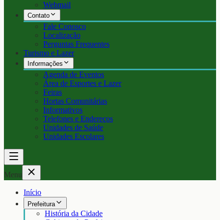
Webmail
Contato
Fale Conosco
Localização
Perguntas Frequentes
Turismo e Lazer
Informações
Agenda de Eventos
Área de Esportes e Lazer
Feiras
Hortas Comunitárias
Informativos
Telefones e Endereços
Unidades de Saúde
Unidades Escolares
Menu
Início
Prefeitura
História da Cidade