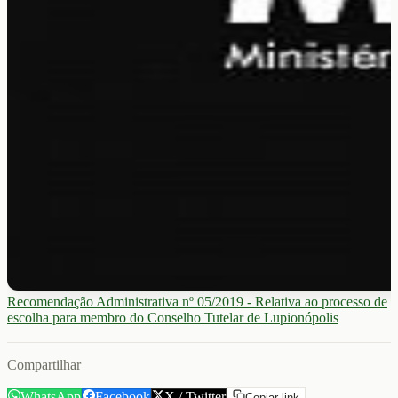
Recomendação Administrativa nº 05/2019 - Relativa ao processo de
escolha para membro do Conselho Tutelar de Lupionópolis
Compartilhar
WhatsApp
Facebook
X / Twitter
Copiar link