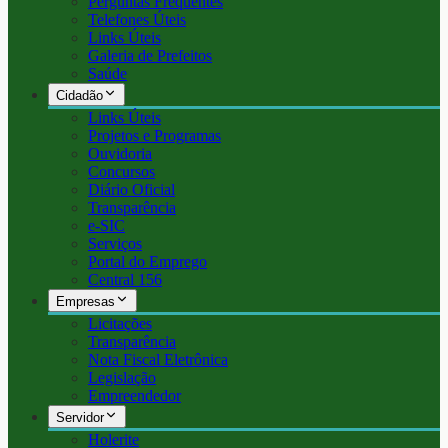
Perguntas Frequentes
Telefones Úteis
Links Úteis
Galeria de Prefeitos
Saúde
Cidadão
Links Úteis
Projetos e Programas
Ouvidoria
Concursos
Diário Oficial
Transparência
e-SIC
Serviços
Portal do Emprego
Central 156
Empresas
Licitações
Transparência
Nota Fiscal Eletrônica
Legislação
Empreendedor
Servidor
Holerite