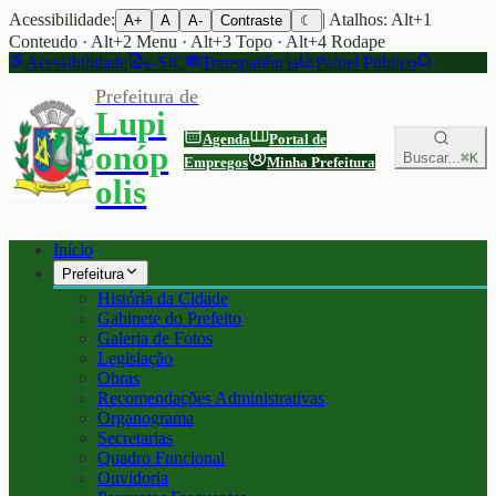
Acessibilidade:
| Atalhos: Alt+1
A+
A
A-
Contraste
☾
Conteudo · Alt+2 Menu · Alt+3 Topo · Alt+4 Rodape
Acessibilidade
e-SIC
Transparência
Painel Público
Prefeitura de
Lupi
Agenda
Portal de
onóp
Buscar...
⌘K
Empregos
Minha Prefeitura
olis
Início
Prefeitura
História da Cidade
Gabinete do Prefeito
Galeria de Fotos
Legislação
Obras
Recomendações Administrativas
Organograma
Secretarias
Quadro Funcional
Ouvidoria