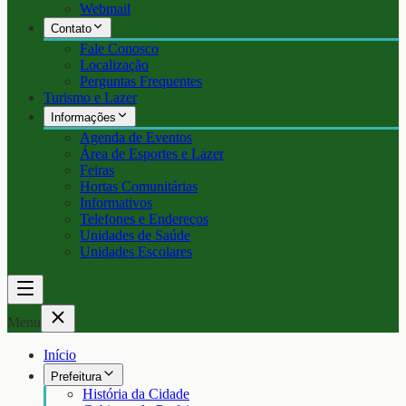
Webmail
Contato
Fale Conosco
Localização
Perguntas Frequentes
Turismo e Lazer
Informações
Agenda de Eventos
Área de Esportes e Lazer
Feiras
Hortas Comunitárias
Informativos
Telefones e Endereços
Unidades de Saúde
Unidades Escolares
Menu
Início
Prefeitura
História da Cidade