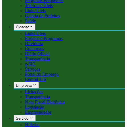
Perguntas Frequentes
Telefones Úteis
Links Úteis
Galeria de Prefeitos
Saúde
Cidadão
Links Úteis
Projetos e Programas
Ouvidoria
Concursos
Diário Oficial
Transparência
e-SIC
Serviços
Portal do Emprego
Central 156
Empresas
Licitações
Transparência
Nota Fiscal Eletrônica
Legislação
Empreendedor
Servidor
Holerite