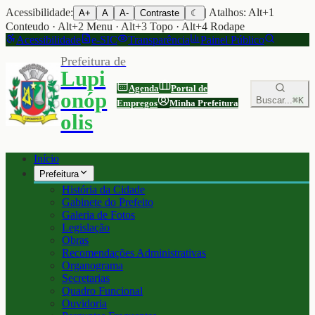
Acessibilidade:
| Atalhos: Alt+1
A+
A
A-
Contraste
☾
Conteudo · Alt+2 Menu · Alt+3 Topo · Alt+4 Rodape
Acessibilidade
e-SIC
Transparência
Painel Público
Prefeitura de
Lupi
Agenda
Portal de
onóp
Buscar...
⌘K
Empregos
Minha Prefeitura
olis
Início
Prefeitura
História da Cidade
Gabinete do Prefeito
Galeria de Fotos
Legislação
Obras
Recomendações Administrativas
Organograma
Secretarias
Quadro Funcional
Ouvidoria