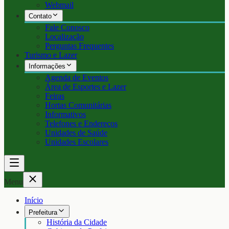
Webmail
Contato
Fale Conosco
Localização
Perguntas Frequentes
Turismo e Lazer
Informações
Agenda de Eventos
Área de Esportes e Lazer
Feiras
Hortas Comunitárias
Informativos
Telefones e Endereços
Unidades de Saúde
Unidades Escolares
Menu
Início
Prefeitura
História da Cidade