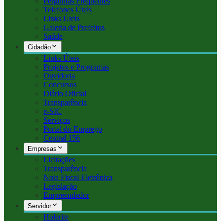
Perguntas Frequentes
Telefones Úteis
Links Úteis
Galeria de Prefeitos
Saúde
Cidadão
Links Úteis
Projetos e Programas
Ouvidoria
Concursos
Diário Oficial
Transparência
e-SIC
Serviços
Portal do Emprego
Central 156
Empresas
Licitações
Transparência
Nota Fiscal Eletrônica
Legislação
Empreendedor
Servidor
Holerite