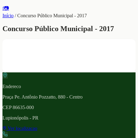
f
📷
Início
/
Concurso Público Municipal - 2017
Concurso Público Municipal - 2017
Endereco
Praça Pe. Antônio Pozzatto, 880 - Centro
CEP
86635-000
Lupionópolis
- PR
Ver localizacao