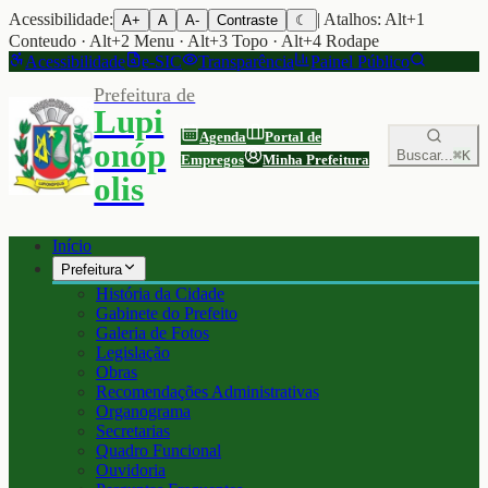
Acessibilidade:
| Atalhos: Alt+1
A+
A
A-
Contraste
☾
Conteudo · Alt+2 Menu · Alt+3 Topo · Alt+4 Rodape
Acessibilidade
e-SIC
Transparência
Painel Público
Prefeitura de
Lupi
Agenda
Portal de
onóp
Buscar...
⌘K
Empregos
Minha Prefeitura
olis
Início
Prefeitura
História da Cidade
Gabinete do Prefeito
Galeria de Fotos
Legislação
Obras
Recomendações Administrativas
Organograma
Secretarias
Quadro Funcional
Ouvidoria