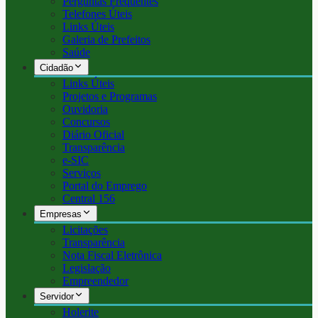
Perguntas Frequentes
Telefones Úteis
Links Úteis
Galeria de Prefeitos
Saúde
Cidadão
Links Úteis
Projetos e Programas
Ouvidoria
Concursos
Diário Oficial
Transparência
e-SIC
Serviços
Portal do Emprego
Central 156
Empresas
Licitações
Transparência
Nota Fiscal Eletrônica
Legislação
Empreendedor
Servidor
Holerite