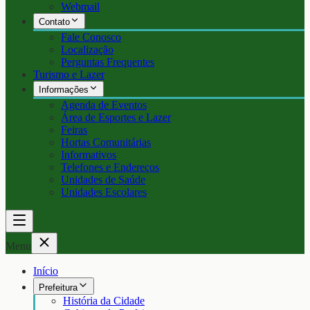
Webmail
Contato
Fale Conosco
Localização
Perguntas Frequentes
Turismo e Lazer
Informações
Agenda de Eventos
Área de Esportes e Lazer
Feiras
Hortas Comunitárias
Informativos
Telefones e Endereços
Unidades de Saúde
Unidades Escolares
Menu
Início
Prefeitura
História da Cidade